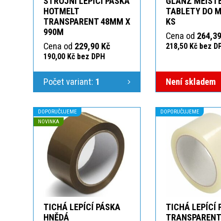
STROJNÍ LEPÍCÍ PÁSKA
GLANZ MEIST
HOTMELT
TABLETY DO M
TRANSPARENT 48MM X
KS
990M
Cena od
264,39
Cena od
229,90 Kč
218,50 Kč bez D
190,00 Kč bez DPH
Počet variant:
1
Není skladem
DOPORUČUJEME
DOPORUČUJEME
NOVINKA
TICHÁ LEPÍCÍ PÁSKA
TICHÁ LEPÍCÍ
HNĚDÁ
TRANSPAREN