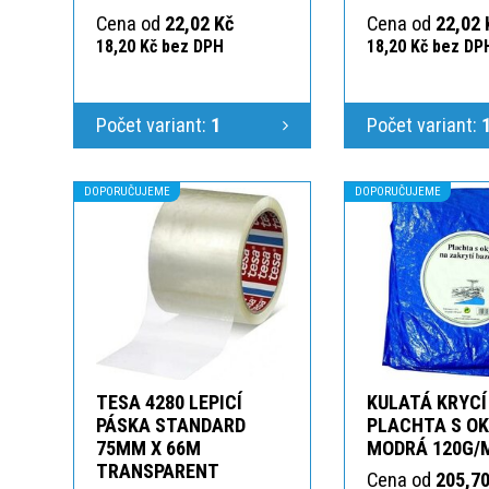
Cena od
22,02 Kč
Cena od
22,02 
18,20 Kč bez DPH
18,20 Kč bez DP
Počet variant:
1
Počet variant:
DOPORUČUJEME
DOPORUČUJEME
TESA 4280 LEPICÍ
KULATÁ KRYCÍ
PÁSKA STANDARD
PLACHTA S O
75MM X 66M
MODRÁ 120G/
TRANSPARENT
Cena od
205,70