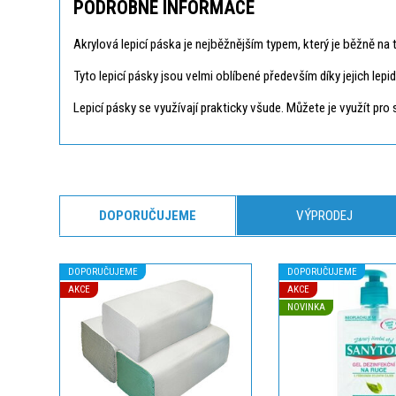
PODROBNÉ INFORMACE
Akrylová lepicí páska je nejběžnějším typem, který je běžně na
Tyto lepicí pásky jsou velmi oblíbené především díky jejich lepid
Lepicí pásky se využívají prakticky všude. Můžete je využít pro 
DOPORUČUJEME
VÝPRODEJ
DOPORUČUJEME
DOPORUČUJEME
AKCE
AKCE
NOVINKA