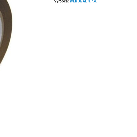
Výrobce:
WEBOBAL s.r.o.