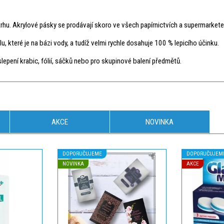
 trhu. Akrylové pásky se prodávají skoro ve všech papírnictvích a supermarkete
lu, které je na bázi vody, a tudíž velmi rychle dosahuje 100 % lepicího účinku.
slepení krabic, fólií, sáčků nebo pro skupinové balení předmětů.
AKCE
NOVINKA
DOPORUČUJEME
DOPORUČUJEM
NOVINKA
AKCE