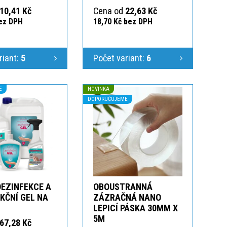
10,41 Kč
Cena od
22,63 Kč
bez DPH
18,70 Kč bez DPH
riant:
5
Počet variant:
6
E
NOVINKA
DOPORUČUJEME
DEZINFEKCE A
OBOUSTRANNÁ
KČNÍ GEL NA
ZÁZRAČNÁ NANO
LEPICÍ PÁSKA 30MM X
5M
67,28 Kč