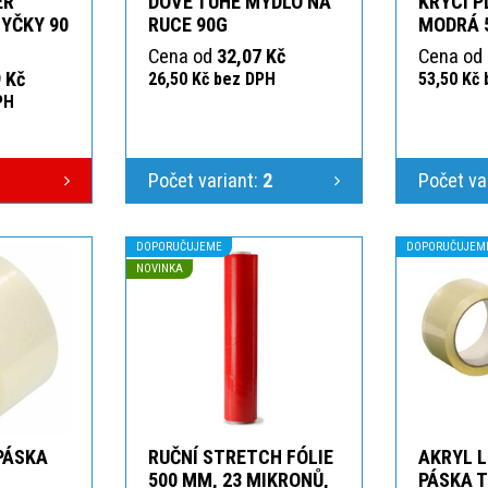
ER
DOVE TUHÉ MÝDLO NA
KRYCÍ P
YČKY 90
RUCE 90G
MODRÁ 
Cena od
32,07 Kč
Cena od
 Kč
26,50 Kč bez DPH
53,50 Kč
PH
Počet variant:
2
Počet va
DOPORUČUJEME
DOPORUČUJEM
NOVINKA
 PÁSKA
RUČNÍ STRETCH FÓLIE
AKRYL L
T
500 MM, 23 MIKRONŮ,
PÁSKA 