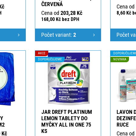
ČERVENÁ
Kč
Cena od
Cena od
203,28 Kč
H
8,60 Kč 
168,00 Kč bez DPH
1
Počet variant:
2
Počet va
AKCE
DOPORUČUJEM
DOPORUČUJEME
NOVINKA
JAR DREFT PLATINUM
LAVON 
KY
LEMON TABLETY DO
DEZINFE
M2
MYČKY ALL IN ONE 75
RUCE
KS
 Kč
Cena od