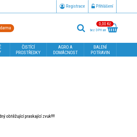
Registrace
Přihlášení
0,00 Kč
zdarma
bez DPH
É
ČISTÍCÍ
AGRO A
BALENÍ
Y
PROSTŘEDKY
DOMÁCNOST
POTRAVIN
ý obtěžující praskající zvuk!!!!