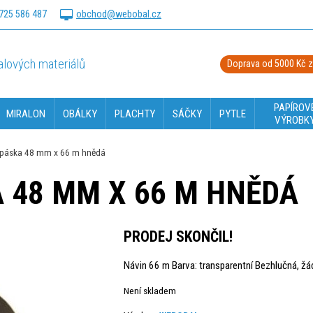
725 586 487
obchod@webobal.cz
lových materiálů
Doprava od 5000 Kč 
PAPÍROV
MIRALON
OBÁLKY
PLACHTY
SÁČKY
PYTLE
VÝROBK
í páska 48 mm x 66 m hnědá
A 48 MM X 66 M HNĚDÁ
PRODEJ SKONČIL!
Návin 66 m Barva: transparentní Bezhlučná, žádn
Není skladem