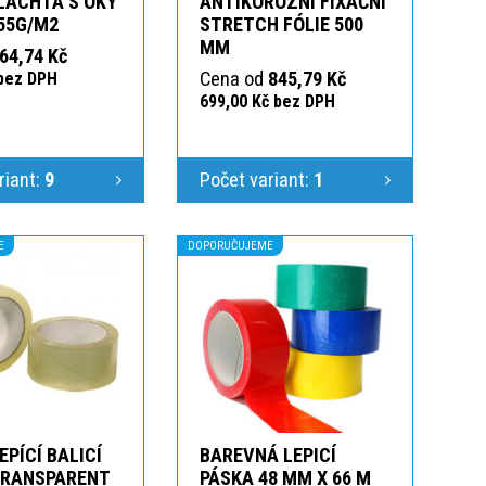
LACHTA S OKY
ANTIKOROZNÍ FIXAČNÍ
55G/M2
STRETCH FÓLIE 500
MM
64,74 Kč
Cena od
845,79 Kč
 bez DPH
699,00 Kč bez DPH
riant:
9
Počet variant:
1
E
DOPORUČUJEME
EPÍCÍ BALICÍ
BAREVNÁ LEPICÍ
TRANSPARENT
PÁSKA 48 MM X 66 M