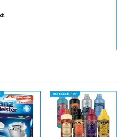
ch.
E
DOPORUČUJEME