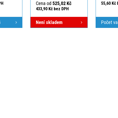
Cena od
525,02 Kč
PH
55,60 Kč
433,90 Kč bez DPH
4
Není skladem
Počet va
ÁS
VŠE O NÁKUPU
O NÁS
ici
Po-Pá 7:00-15:30
Obchodní podmínky
Kontakt