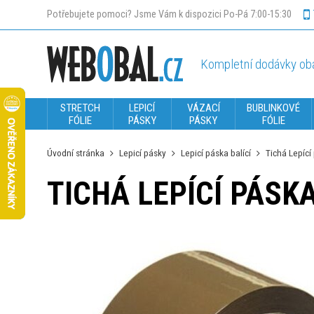
Potřebujete pomoci? Jsme Vám k dispozici Po-Pá 7:00-15:30
Kompletní dodávky oba
STRETCH
LEPICÍ
VÁZACÍ
BUBLINKOVÉ
FÓLIE
PÁSKY
PÁSKY
FÓLIE
Úvodní stránka
Lepicí pásky
Lepicí páska balící
Tichá Lepíc
TICHÁ LEPÍCÍ PÁSK