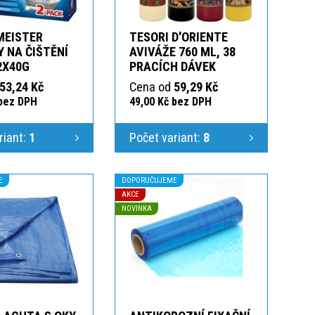
MEISTER
TESORI D'ORIENTE
 NA ČIŠTĚNÍ
AVIVÁŽE 760 ML, 38
2X40G
PRACÍCH DÁVEK
53,24 Kč
Cena od
59,29 Kč
 bez DPH
49,00 Kč bez DPH
riant:
1
Počet variant:
8
E
DOPORUČUJEME
AKCE
NOVINKA