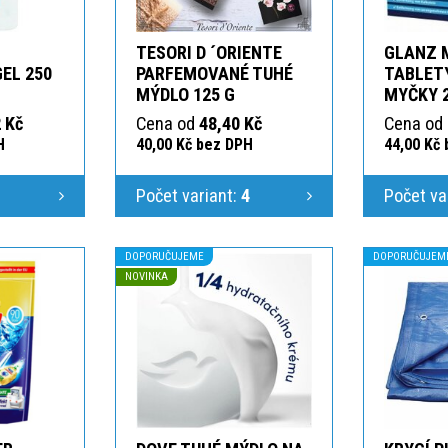
TESORI D ´ORIENTE
GLANZ 
GEL 250
PARFEMOVANÉ TUHÉ
TABLETY
MÝDLO 125 G
MYČKY 
 Kč
Cena od
48,40 Kč
Cena od
H
40,00 Kč bez DPH
44,00 Kč
1
Počet variant:
4
Počet va
DOPORUČUJEME
DOPORUČUJEM
NOVINKA