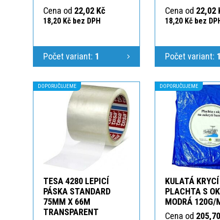
Cena od
22,02 Kč
Cena od
22,02 
18,20 Kč bez DPH
18,20 Kč bez DP
Počet variant:
1
Počet variant:
DOPORUČUJEME
DOPORUČUJEME
TESA 4280 LEPICÍ
KULATÁ KRYCÍ
PÁSKA STANDARD
PLACHTA S O
75MM X 66M
MODRÁ 120G/
TRANSPARENT
Cena od
205,70