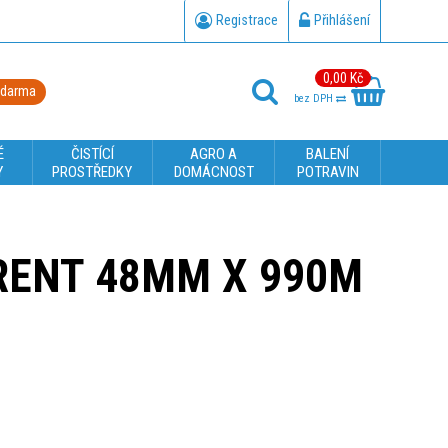
Registrace
Přihlášení
0,00 Kč
zdarma
bez DPH
É
ČISTÍCÍ
AGRO A
BALENÍ
Y
PROSTŘEDKY
DOMÁCNOST
POTRAVIN
RENT 48MM X 990M