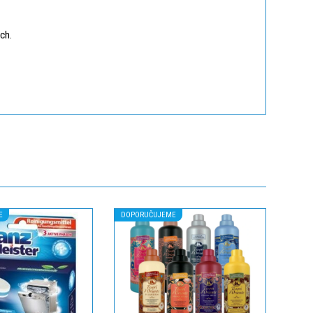
ch.
E
DOPORUČUJEME