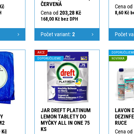
ČERVENÁ
Kč
Cena od
Cena od
203,28 Kč
H
8,60 Kč 
168,00 Kč bez DPH
1
Počet variant:
2
Počet va
AKCE
DOPORUČUJEM
DOPORUČUJEME
NOVINKA
JAR DREFT PLATINUM
LAVON 
KY
LEMON TABLETY DO
DEZINFE
M2
MYČKY ALL IN ONE 75
RUCE
KS
 Kč
Cena od