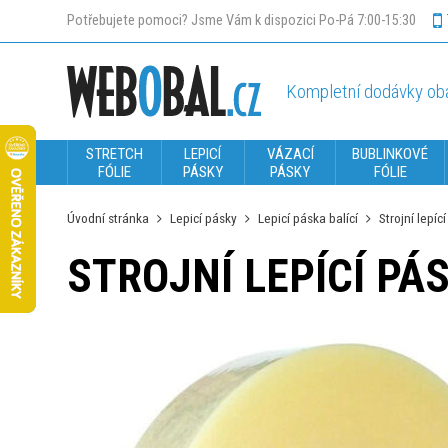
Potřebujete pomoci? Jsme Vám k dispozici Po-Pá 7:00-15:30
Kompletní dodávky oba
STRETCH
LEPICÍ
VÁZACÍ
BUBLINKOVÉ
FÓLIE
PÁSKY
PÁSKY
FÓLIE
Úvodní stránka
Lepicí pásky
Lepicí páska balící
Strojní lepí
STROJNÍ LEPÍCÍ P