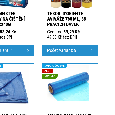
MEISTER
TESORI D'ORIENTE
 NA ČIŠTĚNÍ
AVIVÁŽE 760 ML, 38
2X40G
PRACÍCH DÁVEK
53,24 Kč
Cena od
59,29 Kč
 bez DPH
49,00 Kč bez DPH
riant:
1
Počet variant:
8
E
DOPORUČUJEME
AKCE
NOVINKA