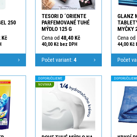
TESORI D ´ORIENTE
GLANZ 
GEL 250
PARFEMOVANÉ TUHÉ
TABLETY
MÝDLO 125 G
MYČKY 
 Kč
Cena od
48,40 Kč
Cena od
H
40,00 Kč bez DPH
44,00 Kč
1
Počet variant:
4
Počet va
DOPORUČUJEME
DOPORUČUJEM
NOVINKA