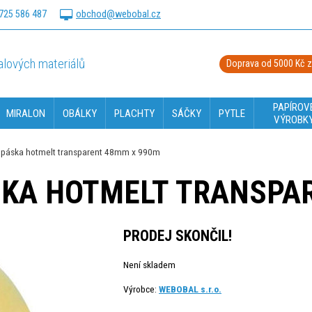
725 586 487
obchod@webobal.cz
lových materiálů
Doprava od 5000 Kč 
PAPÍROV
MIRALON
OBÁLKY
PLACHTY
SÁČKY
PYTLE
VÝROBK
cí páska hotmelt transparent 48mm x 990m
ÁSKA HOTMELT TRANSPA
PRODEJ SKONČIL!
Není skladem
Výrobce:
WEBOBAL s.r.o.