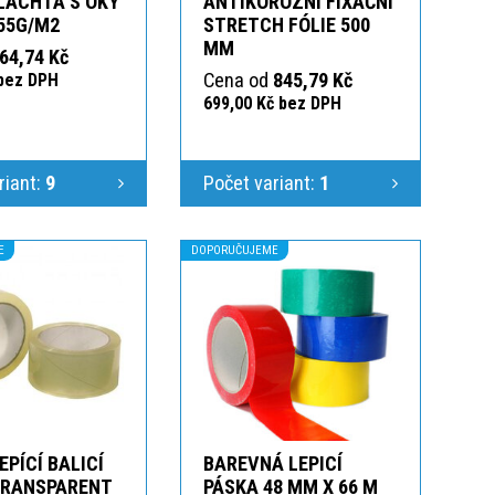
LACHTA S OKY
ANTIKOROZNÍ FIXAČNÍ
55G/M2
STRETCH FÓLIE 500
MM
64,74 Kč
Cena od
845,79 Kč
 bez DPH
699,00 Kč bez DPH
riant:
9
Počet variant:
1
E
DOPORUČUJEME
EPÍCÍ BALICÍ
BAREVNÁ LEPICÍ
TRANSPARENT
PÁSKA 48 MM X 66 M