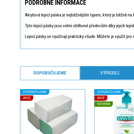
PODROBNÉ INFORMACE
Akrylová lepicí páska je nejběžnějším typem, který je běžně na
Tyto lepicí pásky jsou velmi oblíbené především díky jejich lepid
Lepicí pásky se využívají prakticky všude. Můžete je využít pro 
DOPORUČUJEME
VÝPRODEJ
DOPORUČUJEME
DOPORUČUJEME
AKCE
AKCE
NOVINKA