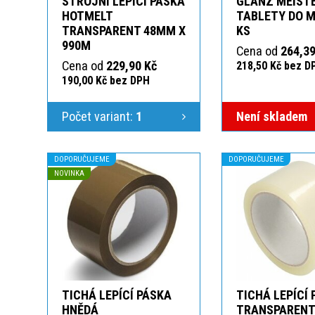
STROJNÍ LEPÍCÍ PÁSKA
GLANZ MEIST
HOTMELT
TABLETY DO M
TRANSPARENT 48MM X
KS
990M
Cena od
264,39
Cena od
229,90 Kč
218,50 Kč bez D
190,00 Kč bez DPH
Počet variant:
1
Není skladem
DOPORUČUJEME
DOPORUČUJEME
NOVINKA
TICHÁ LEPÍCÍ PÁSKA
TICHÁ LEPÍCÍ
HNĚDÁ
TRANSPAREN