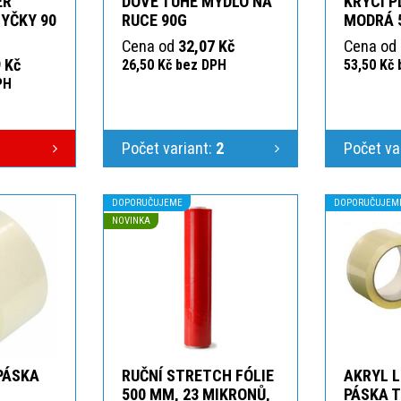
ER
DOVE TUHÉ MÝDLO NA
KRYCÍ P
YČKY 90
RUCE 90G
MODRÁ 
Cena od
32,07 Kč
Cena od
 Kč
26,50 Kč bez DPH
53,50 Kč
PH
Počet variant:
2
Počet va
DOPORUČUJEME
DOPORUČUJEM
NOVINKA
 PÁSKA
RUČNÍ STRETCH FÓLIE
AKRYL L
T
500 MM, 23 MIKRONŮ,
PÁSKA 