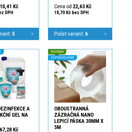
10,41 Kč
Cena od
22,63 Kč
bez DPH
18,70 Kč bez DPH
riant:
5
Počet variant:
6
E
NOVINKA
DOPORUČUJEME
DEZINFEKCE A
OBOUSTRANNÁ
KČNÍ GEL NA
ZÁZRAČNÁ NANO
LEPICÍ PÁSKA 30MM X
5M
67,28 Kč