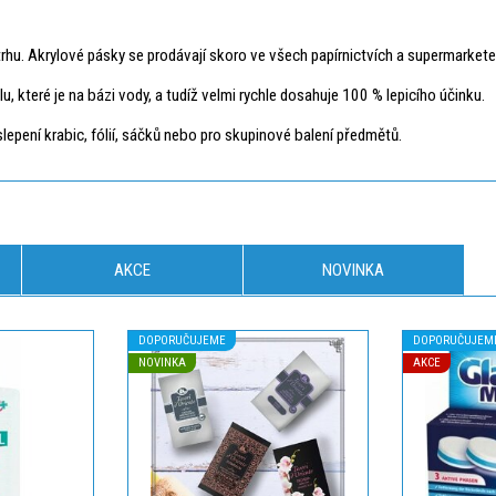
 trhu. Akrylové pásky se prodávají skoro ve všech papírnictvích a supermarkete
lu, které je na bázi vody, a tudíž velmi rychle dosahuje 100 % lepicího účinku.
slepení krabic, fólií, sáčků nebo pro skupinové balení předmětů.
AKCE
NOVINKA
DOPORUČUJEME
DOPORUČUJEM
NOVINKA
AKCE