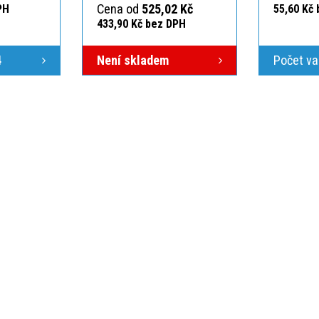
Cena od
525,02 Kč
PH
55,60 Kč
433,90 Kč bez DPH
4
Není skladem
Počet va
ÁS
VŠE O NÁKUPU
O NÁS
ici
Po-Pá 7:00-15:30
Obchodní podmínky
Kontakt