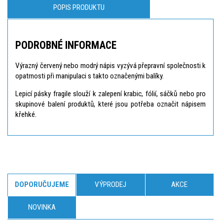
POPIS PRODUKTU
PODROBNÉ INFORMACE
Výrazný červený nebo modrý nápis vyzývá přepravní společnosti k
opatrnosti při manipulaci s takto označenými balíky.
Lepicí pásky fragile slouží k zalepení krabic, fólií, sáčků nebo pro
skupinové balení produktů, které jsou potřeba označit nápisem
křehké.
DOPORUČUJEME
VÝPRODEJ
AKCE
NOVINKA