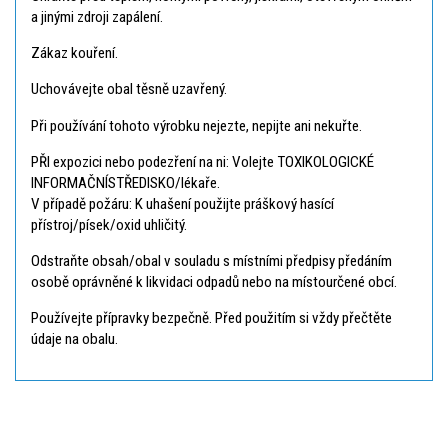
a jinými zdroji zapálení.
Zákaz kouření.
Uchovávejte obal těsně uzavřený.
Při používání tohoto výrobku nejezte, nepijte ani nekuřte.
PŘI expozici nebo podezření na ni: Volejte TOXIKOLOGICKÉ
INFORMAČNÍSTŘEDISKO/lékaře.
V případě požáru: K uhašení použijte práškový hasící
přístroj/písek/oxid uhličitý.
Odstraňte obsah/obal v souladu s místními předpisy předáním
osobě oprávněné k likvidaci odpadů nebo na místourčené obcí.
Používejte přípravky bezpečně. Před použitím si vždy přečtěte
údaje na obalu.