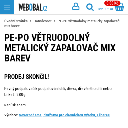
0,00 Kč
bez DPH
Úvodní stránka
Domácnost
PE-PO větruodolný metalický zapalovač
mix barev
PE-PO VĚTRUODOLNÝ
METALICKÝ ZAPALOVAČ MIX
BAREV
PRODEJ SKONČIL!
Pevný podpalovač k podpalování uhlí, dřeva, dřevěného uhlí nebo
briket.. 280g
Není skladem
Výrobce:
Severochema, družstvo pro chemickou výrobu, Liberec