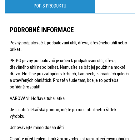
POPIS PRODUKTU
PODROBNÉ INFORMACE
Pevný podpalovač k podpalování uhlí, dřeva, dřevěného uhlí nebo
briket..
PE-PO pevný podpalovač je určen k podpalování uhlí, dřeva,
dřevěného uhlí nebo briket. Nemusíte se bát jej použít na mokré
dřevo. Hodí se pro zatápění v krbech, kamnech, zahradních grilech
a otevřených ohništích. Prostě všude tam, kde je to potřeba
pořádně rozpálit!
VAROVÁNÍ: Hořlavá tuhá látka.
Je-li nutná lékařská pomoc, mějte po ruce obal nebo štítek
výrobku.
Uchovávejte mimo dosah dětí.
Chraňte před teplem, horkými povrchy, jiskrami, otevřeným ohněm