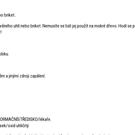
o briket..
věného uhlí nebo briket. Nemusíte se bát jej použít na mokré dřevo. Hodí se 
!
robku.
m a jinými zdroji zapálení.
INFORMAČNÍSTŘEDISKO/lékaře.
sek/oxid uhličitý.