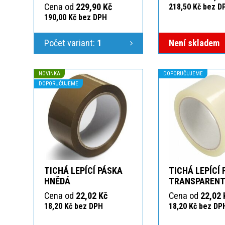
Cena od
229,90 Kč
218,50 Kč bez D
190,00 Kč bez DPH
Počet variant:
1
Není skladem
NOVINKA
DOPORUČUJEME
DOPORUČUJEME
TICHÁ LEPÍCÍ PÁSKA
TICHÁ LEPÍCÍ
HNĚDÁ
TRANSPAREN
Cena od
22,02 Kč
Cena od
22,02 
18,20 Kč bez DPH
18,20 Kč bez DP