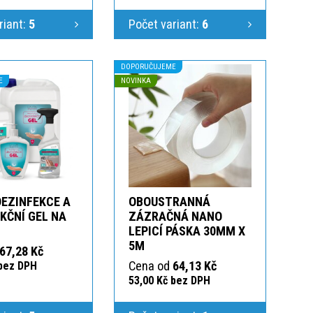
riant:
5
Počet variant:
6
DOPORUČUJEME
E
NOVINKA
DEZINFEKCE A
OBOUSTRANNÁ
KČNÍ GEL NA
ZÁZRAČNÁ NANO
LEPICÍ PÁSKA 30MM X
5M
67,28 Kč
Cena od
64,13 Kč
 bez DPH
53,00 Kč bez DPH