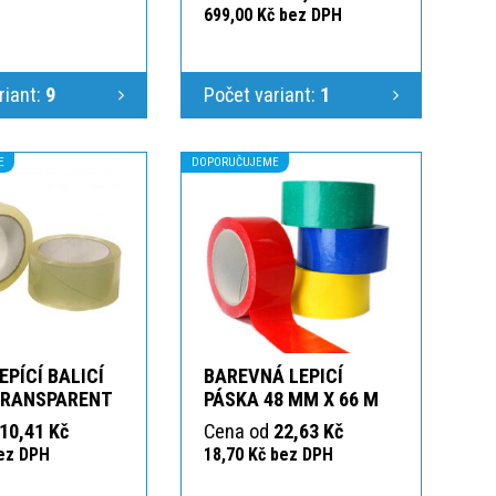
699,00 Kč bez DPH
riant:
9
Počet variant:
1
E
DOPORUČUJEME
EPÍCÍ BALICÍ
BAREVNÁ LEPICÍ
TRANSPARENT
PÁSKA 48 MM X 66 M
10,41 Kč
Cena od
22,63 Kč
bez DPH
18,70 Kč bez DPH