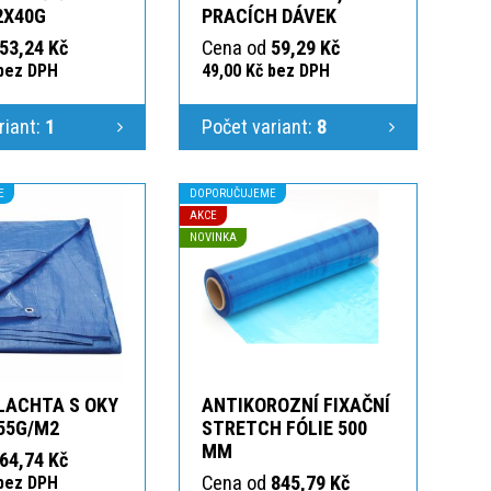
2X40G
PRACÍCH DÁVEK
53,24 Kč
Cena od
59,29 Kč
 bez DPH
49,00 Kč bez DPH
riant:
1
Počet variant:
8
E
DOPORUČUJEME
AKCE
NOVINKA
LACHTA S OKY
ANTIKOROZNÍ FIXAČNÍ
55G/M2
STRETCH FÓLIE 500
MM
64,74 Kč
Cena od
845,79 Kč
 bez DPH