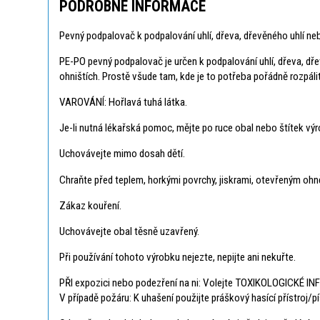
PODROBNÉ INFORMACE
Pevný podpalovač k podpalování uhlí, dřeva, dřevěného uhlí neb
PE-PO pevný podpalovač je určen k podpalování uhlí, dřeva, dře
ohništích. Prostě všude tam, kde je to potřeba pořádně rozpálit
VAROVÁNÍ: Hořlavá tuhá látka.
Je-li nutná lékařská pomoc, mějte po ruce obal nebo štítek vý
Uchovávejte mimo dosah dětí.
Chraňte před teplem, horkými povrchy, jiskrami, otevřeným ohně
Zákaz kouření.
Uchovávejte obal těsně uzavřený.
Při používání tohoto výrobku nejezte, nepijte ani nekuřte.
PŘI expozici nebo podezření na ni: Volejte TOXIKOLOGICKÉ 
V případě požáru: K uhašení použijte práškový hasící přístroj/pí