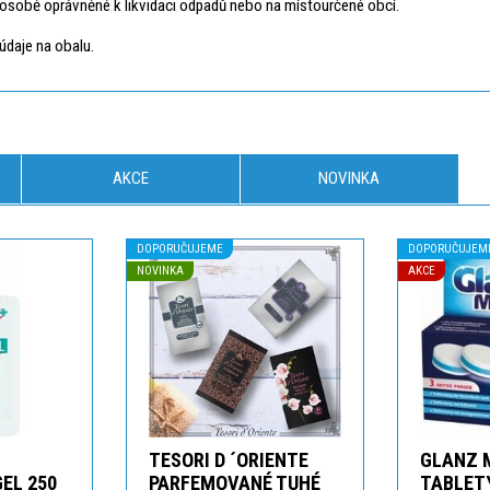
osobě oprávněné k likvidaci odpadů nebo na místourčené obcí.
údaje na obalu.
AKCE
NOVINKA
DOPORUČUJEME
DOPORUČUJEM
NOVINKA
AKCE
TESORI D ´ORIENTE
GLANZ 
GEL 250
PARFEMOVANÉ TUHÉ
TABLETY