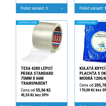
Počet variant:
1
Počet variant:
DOPORUČUJEME
DOPORUČUJEME
TESA 4280 LEPICÍ
KULATÁ KRYCÍ
PÁSKA STANDARD
PLACHTA S O
75MM X 66M
MODRÁ 120G/
TRANSPARENT
Cena od
205,70
Cena od
55,06 Kč
170,00 Kč bez D
45,50 Kč bez DPH