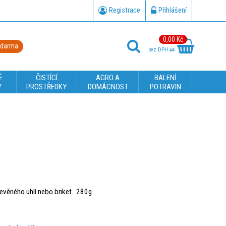
Registrace
Přihlášení
0,00 Kč
zdarma
bez DPH
É
ČISTÍCÍ
AGRO A
BALENÍ
Y
PROSTŘEDKY
DOMÁCNOST
POTRAVIN
evěného uhlí nebo briket.. 280g