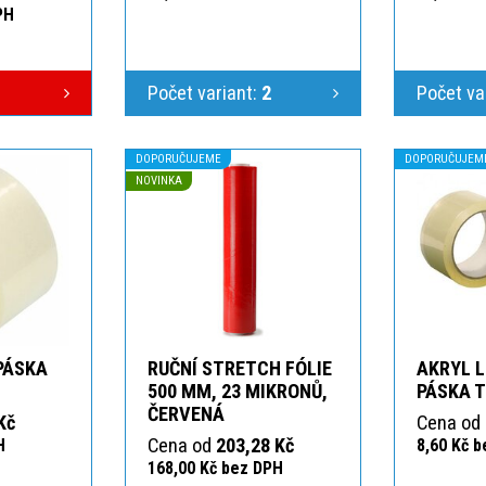
PH
Počet variant:
2
Počet va
DOPORUČUJEME
DOPORUČUJEM
NOVINKA
 PÁSKA
RUČNÍ STRETCH FÓLIE
AKRYL L
T
500 MM, 23 MIKRONŮ,
PÁSKA 
ČERVENÁ
Kč
Cena od
Cena od
203,28 Kč
H
8,60 Kč 
168,00 Kč bez DPH