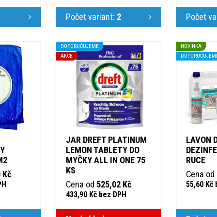
1
Počet variant:
2
Počet va
DOPORUČUJEME
NOVINKA
AKCE
DOPORUČUJEM
JAR DREFT PLATINUM
LAVON 
KY
LEMON TABLETY DO
DEZINFE
M2
MYČKY ALL IN ONE 75
RUCE
KS
 Kč
Cena od
Cena od
525,02 Kč
PH
55,60 Kč
433,90 Kč bez DPH