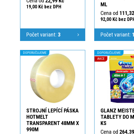
Cena od
22,99 Kč
ML
19,00 Kč bez DPH
Cena od
111,32
92,00 Kč bez DP
Počet variant:
3
Počet variant:
DOPORUČUJEME
DOPORUČUJEME
AKCE
STROJNÍ LEPÍCÍ PÁSKA
GLANZ MEIST
HOTMELT
TABLETY DO M
TRANSPARENT 48MM X
KS
990M
Cena od
264,39