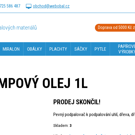
725 586 487
obchod@webobal.cz
lových materiálů
Doprava od 5000 Kč 
PAPÍROV
MIRALON
OBÁLKY
PLACHTY
SÁČKY
PYTLE
VÝROBK
MPOVÝ OLEJ 1L
PRODEJ SKONČIL!
Pevný podpalovač k podpalování uhlí, dřeva, dř
Skladem:
3