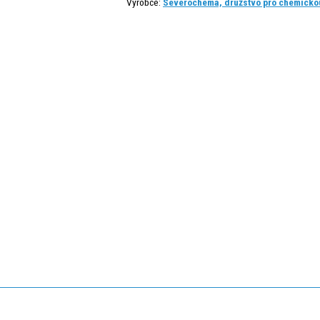
Výrobce:
Severochema, družstvo pro chemickou