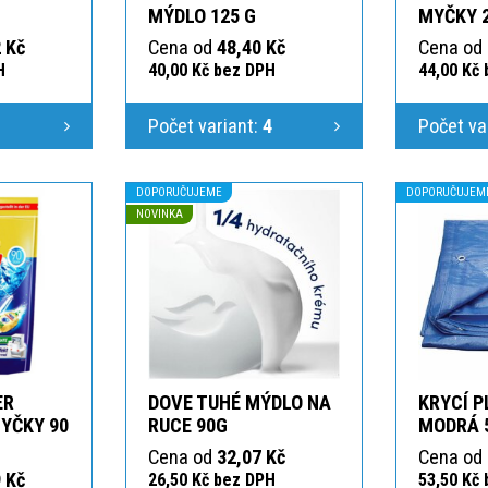
MÝDLO 125 G
MYČKY 
 Kč
Cena od
48,40 Kč
Cena od
H
40,00 Kč bez DPH
44,00 Kč
1
Počet variant:
4
Počet va
DOPORUČUJEME
DOPORUČUJEM
NOVINKA
ER
DOVE TUHÉ MÝDLO NA
KRYCÍ P
YČKY 90
RUCE 90G
MODRÁ 
Cena od
32,07 Kč
Cena od
 Kč
26,50 Kč bez DPH
53,50 Kč