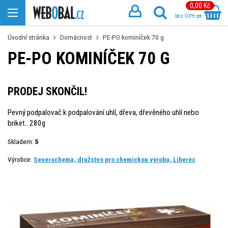
0,00 Kč
bez DPH
Úvodní stránka
Domácnost
PE-PO kominíček 70 g
PE-PO KOMINÍČEK 70 G
PRODEJ SKONČIL!
Pevný podpalovač k podpalování uhlí, dřeva, dřevěného uhlí nebo
briket.. 280g
Skladem:
5
Výrobce:
Severochema, družstvo pro chemickou výrobu, Liberec