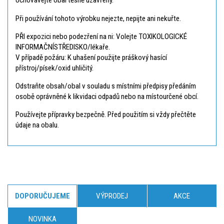
Uchovávejte obal těsně uzavřený.
Při používání tohoto výrobku nejezte, nepijte ani nekuřte.
PŘI expozici nebo podezření na ni: Volejte TOXIKOLOGICKÉ
INFORMAČNÍSTŘEDISKO/lékaře.
V případě požáru: K uhašení použijte práškový hasící
přístroj/písek/oxid uhličitý.
Odstraňte obsah/obal v souladu s místními předpisy předáním
osobě oprávněné k likvidaci odpadů nebo na místourčené obcí.
Používejte přípravky bezpečně. Před použitím si vždy přečtěte
údaje na obalu.
DOPORUČUJEME
VÝPRODEJ
AKCE
NOVINKA