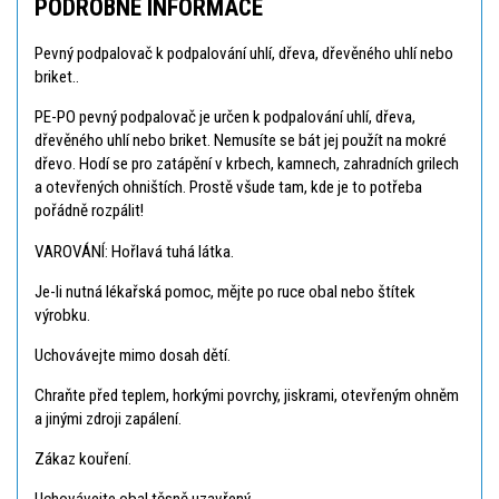
PODROBNÉ INFORMACE
Pevný podpalovač k podpalování uhlí, dřeva, dřevěného uhlí nebo
briket..
PE-PO pevný podpalovač je určen k podpalování uhlí, dřeva,
dřevěného uhlí nebo briket. Nemusíte se bát jej použít na mokré
dřevo. Hodí se pro zatápění v krbech, kamnech, zahradních grilech
a otevřených ohništích. Prostě všude tam, kde je to potřeba
pořádně rozpálit!
VAROVÁNÍ: Hořlavá tuhá látka.
Je-li nutná lékařská pomoc, mějte po ruce obal nebo štítek
výrobku.
Uchovávejte mimo dosah dětí.
Chraňte před teplem, horkými povrchy, jiskrami, otevřeným ohněm
a jinými zdroji zapálení.
Zákaz kouření.