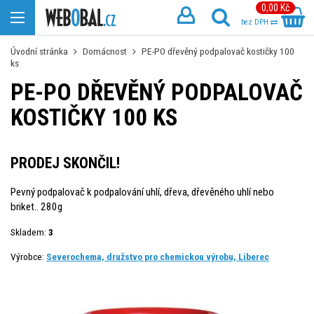
0,00 Kč
bez DPH
Úvodní stránka
Domácnost
PE-PO dřevěný podpalovač kostičky 100
ks
PE-PO DŘEVĚNÝ PODPALOVAČ
KOSTIČKY 100 KS
PRODEJ SKONČIL!
Pevný podpalovač k podpalování uhlí, dřeva, dřevěného uhlí nebo
briket.. 280g
Skladem:
3
Výrobce:
Severochema, družstvo pro chemickou výrobu, Liberec