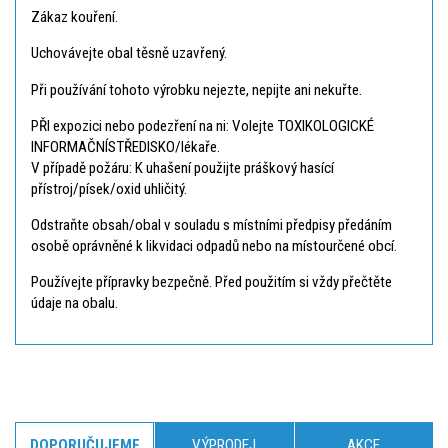
Zákaz kouření.
Uchovávejte obal těsně uzavřený.
Při používání tohoto výrobku nejezte, nepijte ani nekuřte.
PŘI expozici nebo podezření na ni: Volejte TOXIKOLOGICKÉ
INFORMAČNÍSTŘEDISKO/lékaře.
V případě požáru: K uhašení použijte práškový hasící
přístroj/písek/oxid uhličitý.
Odstraňte obsah/obal v souladu s místními předpisy předáním
osobě oprávněné k likvidaci odpadů nebo na místourčené obcí.
Používejte přípravky bezpečně. Před použitím si vždy přečtěte
údaje na obalu.
DOPORUČUJEME
VÝPRODEJ
AKCE