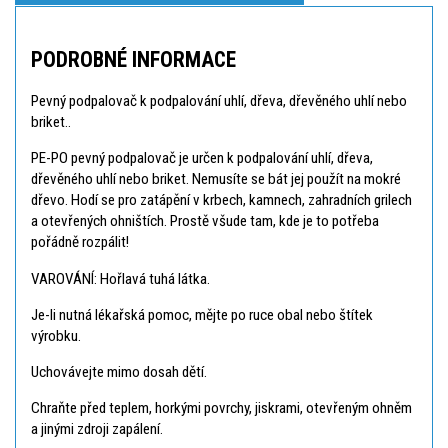
PODROBNÉ INFORMACE
Pevný podpalovač k podpalování uhlí, dřeva, dřevěného uhlí nebo
briket..
PE-PO pevný podpalovač je určen k podpalování uhlí, dřeva,
dřevěného uhlí nebo briket. Nemusíte se bát jej použít na mokré
dřevo. Hodí se pro zatápění v krbech, kamnech, zahradních grilech
a otevřených ohništích. Prostě všude tam, kde je to potřeba
pořádně rozpálit!
VAROVÁNÍ: Hořlavá tuhá látka.
Je-li nutná lékařská pomoc, mějte po ruce obal nebo štítek
výrobku.
Uchovávejte mimo dosah dětí.
Chraňte před teplem, horkými povrchy, jiskrami, otevřeným ohněm
a jinými zdroji zapálení.