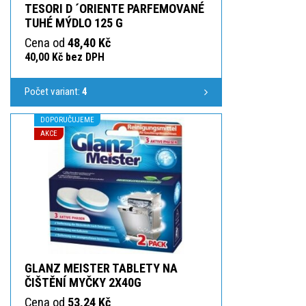
TESORI D ´ORIENTE PARFEMOVANÉ
TUHÉ MÝDLO 125 G
Cena od
48,40 Kč
40,00 Kč bez DPH
Počet variant:
4
DOPORUČUJEME
AKCE
GLANZ MEISTER TABLETY NA
ČIŠTĚNÍ MYČKY 2X40G
Cena od
53,24 Kč