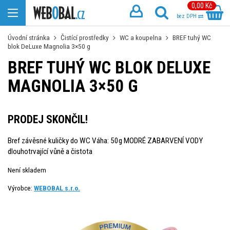
0,00 Kč
bez DPH
Úvodní stránka
Čistící prostředky
WC a koupelna
BREF tuhý WC
blok DeLuxe Magnolia 3×50 g
BREF TUHÝ WC BLOK DELUXE
MAGNOLIA 3×50 G
PRODEJ SKONČIL!
Bref závěsné kuličky do WC Váha: 50g MODRÉ ZABARVENÍ VODY
dlouhotrvající vůně a čistota
Není skladem
Výrobce:
WEBOBAL s.r.o.