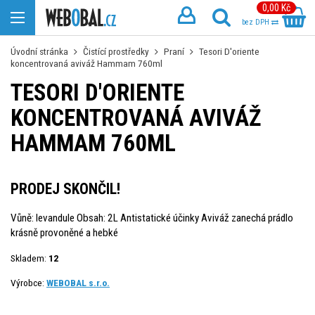
0,00 Kč
bez DPH
Úvodní stránka
Čistící prostředky
Praní
Tesori D'oriente
koncentrovaná aviváž Hammam 760ml
TESORI D'ORIENTE
KONCENTROVANÁ AVIVÁŽ
HAMMAM 760ML
PRODEJ SKONČIL!
Vůně: levandule Obsah: 2L Antistatické účinky Aviváž zanechá prádlo
krásně provoněné a hebké
Skladem:
12
Výrobce:
WEBOBAL s.r.o.