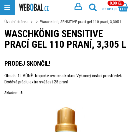
0,00 Kč
bez DPH
Úvodní stránka
Waschkönig SENSITIVE prací gel 110 praní, 3,305 L
WASCHKÖNIG SENSITIVE
PRACÍ GEL 110 PRANÍ, 3,305 L
PRODEJ SKONČIL!
Obsah: 1L VŮNĚ: tropické ovoce a kokos Výkonný čisticí prostředek
Dodává prádlu extra svěžest 28 praní
Skladem:
8