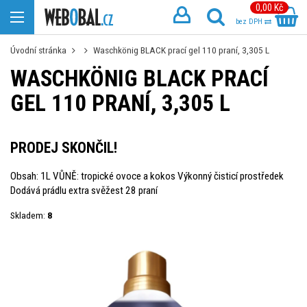
0,00 Kč
bez DPH
Úvodní stránka
Waschkönig BLACK prací gel 110 praní, 3,305 L
WASCHKÖNIG BLACK PRACÍ
GEL 110 PRANÍ, 3,305 L
PRODEJ SKONČIL!
Obsah: 1L VŮNĚ: tropické ovoce a kokos Výkonný čisticí prostředek
Dodává prádlu extra svěžest 28 praní
Skladem:
8