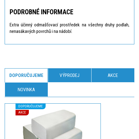
PODROBNÉ INFORMACE
Extra účinný odmašťovací prostředek na všechny druhy podlah,
nenasákavých povrchů i na nádobí.
DOPORUČUJEME
VÝPRODEJ
AKCE
NOVINKA
DOPORUČUJEME
AKCE