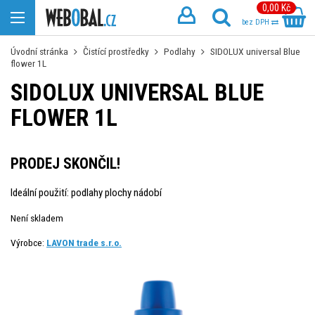
0,00 Kč
bez DPH
Úvodní stránka
Čistící prostředky
Podlahy
SIDOLUX universal Blue
flower 1L
SIDOLUX UNIVERSAL BLUE
FLOWER 1L
PRODEJ SKONČIL!
Ideální použití: podlahy plochy nádobí
Není skladem
Výrobce:
LAVON trade s.r.o.