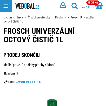
0,00 Kč
bez DPH
Úvodní stránka
Čistící prostředky
Podlahy
Frosch Univerzální
octový čistič 1L
FROSCH UNIVERZÁLNÍ
OCTOVÝ ČISTIČ 1L
PRODEJ SKONČIL!
Ideální použití: podlahy plochy nádobí
Skladem:
3
Výrobce:
LAVON trade s.r.o.