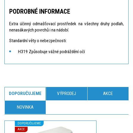
PODROBNÉ INFORMACE
Extra účinný odmašťovací prostředek na všechny druhy podlah,
nenasákavých povrchů i na nádobí.
Standardní věty o nebezpečnosti:
H319 Způsobuje vážné podráždění očí
DOPORUČUJEME
VÝPRODEJ
AKCE
NOVINKA
DOPORUČUJEME
AKCE