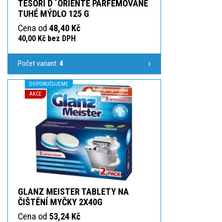
TESORI D ´ORIENTE PARFEMOVANÉ
TUHÉ MÝDLO 125 G
Cena od
48,40 Kč
40,00 Kč bez DPH
Počet variant:
4
DOPORUČUJEME
AKCE
GLANZ MEISTER TABLETY NA
ČIŠTĚNÍ MYČKY 2X40G
Cena od
53,24 Kč