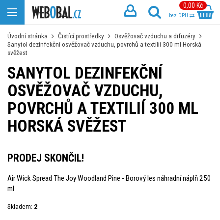
0,00 Kč
bez DPH
Úvodní stránka
Čistící prostředky
Osvěžovač vzduchu a difuzéry
Sanytol dezinfekční osvěžovač vzduchu, povrchů a textilií 300 ml Horská
svěžest
SANYTOL DEZINFEKČNÍ
OSVĚŽOVAČ VZDUCHU,
POVRCHŮ A TEXTILIÍ 300 ML
HORSKÁ SVĚŽEST
PRODEJ SKONČIL!
Air Wick Spread The Joy Woodland Pine - Borový les náhradní náplň 250
ml
Skladem:
2