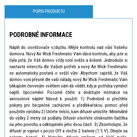
POPIS PRODUKTU
PODROBNÉ INFORMACE
Náplň do osvěžovače vzduchu. Mějte kontrolu nad vůní Vašeho
domova. Nový Air Wick Freshmatic Vám dává kontrolu, aby jste si
byla jistá, že Váš domov vždy voní svěže a krásně. Jednoduše si
nastavte intenzitu dle Vašich potřeb a nový Air Wick Freshmatic
se automaticky postará o svěží vůni. Abychom zajistili, že Váš
domov voní přesně dle vaší nálady, nový Air Wick Freshmatic Vám
blikajícím červeným světlem sám dá vědět, kdy je potřeba vyměnit
náplň. Upozornění: Pozorně čtěte a dodržujte instrukce na
aerosolové náplni! Návod k použití: 1) Podrobně si přečtěte
pokyny pro bezpečné zacházení a předlékařskou pomoc před
použitím výrobku 2) Určete místo, kam difusér umístíte. Minimálně
do výšky 2 metry od podlahy. Difusér otevřete stisknutím tlačítka
na jeho povrchu a odklopením jeho dvou částí. 3) Zkontrolujte, že
difusér je vypnut v pozici Off a vložte 2 baterie (1.5 V). Dbejte na