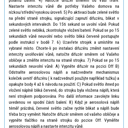
polaritu baterií. 4) Natočte difuzér směrem od Vaší tváře.
Nastavte intenzitu vůně dle potřeby Vašeho domova na
nízkou/střední/vysokou úroveň. 5) Po aktivaci bude zelené světlo
na přední straně strojku, signalizující zapnutí difuzéru, blikat v
sekundových intervalech. Do 15ti sekund se uvolní vůně. Pokud
zelené světlo nebliká, zkontrolujte vložení baterií. Pokud se po 15
sekundách vůně neuvolní nebo světlo bliká červeně postupujte
podle instrukcí v bodě 7. 6) Uzavřete strojek a umístěte na
vybrané místo. Chcete-li po instalaci difuzéru změnit nastavení
intenzity uvolňování vůně, natočte difuzér směrem od Vašeho
obličeje a změňte intenzitu na straně strojku. 7) Pokud se po 15
sekundách neuvolní vůně: A) Vypněte difuzér na pozici Off B)
Odstraňte aerosolovou náplň a nadzvednete mechanismus
koleček uvnitř difuzéru ( k nadzvednutí použijte například tužku) a
opakujte body 4 až 6 návodu na použití. C) Pokud světlo ihned po
vložení náplně bliká červeně, do strojku byla vložena náplň, která
není strojkem podporována. Pro další informace zavolejte linku
uvedenou ve spodní části balení. 8) Když je aerosolová náplň
téměř prázdná, červené světlo začne rychle blikat a náplň bude
třeba brzy vyměnit. Natočte difuzér směrem od vašeho obličeje a
vypněte tlačítko na straně strojku do pozice Off. Vyměňte
aerosolovou náplň a nastavte intenzitu vůně.