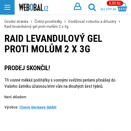
0,00 Kč
bez DPH
Úvodní stránka
Čistící prostředky
Osvěžovač vzduchu a difuzéry
Raid levandulový gel proti molům 2 x 3g
RAID LEVANDULOVÝ GEL
PROTI MOLŮM 2 X 3G
PRODEJ SKONČIL!
Tři vonné měkké polštářky s vonnými svěžími perlami přinášejí do
Vašeho šatníku úžasnou letní vůni na dlouhých šest týdnů.
Není skladem
Výrobce:
Clovin Germany GmbH