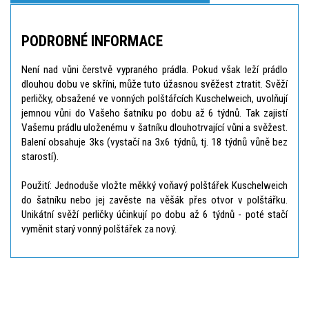
PODROBNÉ INFORMACE
Není nad vůni čerstvě vypraného prádla. Pokud však leží prádlo
dlouhou dobu ve skříni, může tuto úžasnou svěžest ztratit. Svěží
perličky, obsažené ve vonných polštářcích Kuschelweich, uvolňují
jemnou vůni do Vašeho šatníku po dobu až 6 týdnů. Tak zajistí
Vašemu prádlu uloženému v šatníku dlouhotrvající vůni a svěžest.
Balení obsahuje 3ks (vystačí na 3x6 týdnů, tj. 18 týdnů vůně bez
starostí).
Použití: Jednoduše vložte měkký voňavý polštářek Kuschelweich
do šatníku nebo jej zavěste na věšák přes otvor v polštářku.
Unikátní svěží perličky účinkují po dobu až 6 týdnů - poté stačí
vyměnit starý vonný polštářek za nový.