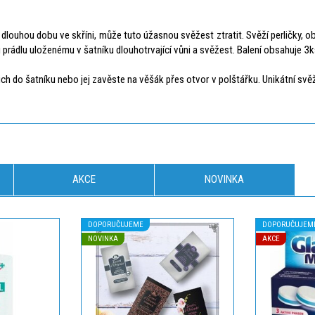
o dlouhou dobu ve skříni, může tuto úžasnou svěžest ztratit. Svěží perličky,
prádlu uloženému v šatníku dlouhotrvající vůni a svěžest. Balení obsahuje 3ks 
do šatníku nebo jej zavěste na věšák přes otvor v polštářku. Unikátní svěží 
AKCE
NOVINKA
DOPORUČUJEME
DOPORUČUJEM
NOVINKA
AKCE