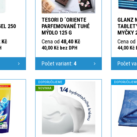
TESORI D ´ORIENTE
GLANZ 
GEL 250
PARFEMOVANÉ TUHÉ
TABLETY
MÝDLO 125 G
MYČKY 
 Kč
Cena od
48,40 Kč
Cena od
H
40,00 Kč bez DPH
44,00 Kč
1
Počet variant:
4
Počet va
DOPORUČUJEME
DOPORUČUJEM
NOVINKA