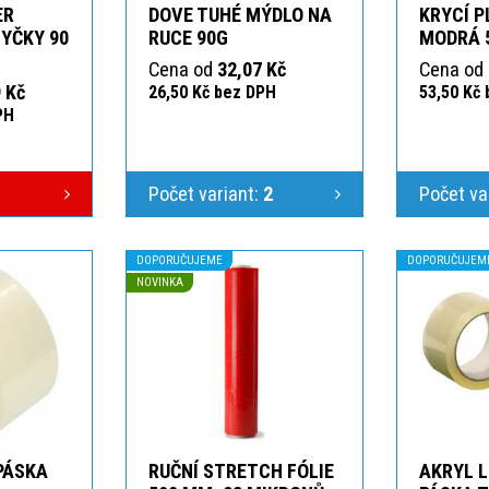
ER
DOVE TUHÉ MÝDLO NA
KRYCÍ P
YČKY 90
RUCE 90G
MODRÁ 
Cena od
32,07 Kč
Cena od
 Kč
26,50 Kč bez DPH
53,50 Kč
PH
Počet variant:
2
Počet va
DOPORUČUJEME
DOPORUČUJEM
NOVINKA
 PÁSKA
RUČNÍ STRETCH FÓLIE
AKRYL L