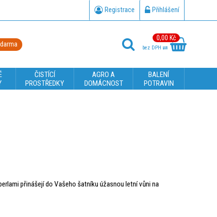
Registrace
Přihlášení
0,00 Kč
zdarma
bez DPH
É
ČISTÍCÍ
AGRO A
BALENÍ
Y
PROSTŘEDKY
DOMÁCNOST
POTRAVIN
erlami přinášejí do Vašeho šatníku úžasnou letní vůni na