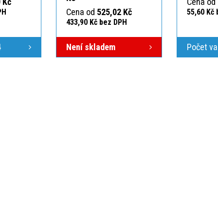
 Kč
Cena od
Cena od
525,02 Kč
PH
55,60 Kč
433,90 Kč bez DPH
4
Není skladem
Počet va
ÁS
VŠE O NÁKUPU
O NÁS