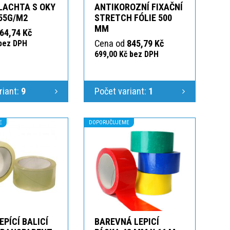
LACHTA S OKY
ANTIKOROZNÍ FIXAČNÍ
55G/M2
STRETCH FÓLIE 500
MM
64,74 Kč
Cena od
845,79 Kč
 bez DPH
699,00 Kč bez DPH
riant:
9
Počet variant:
1
E
DOPORUČUJEME
EPÍCÍ BALICÍ
BAREVNÁ LEPICÍ