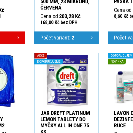
T
500 MM, 23 MIKRONŮ,
PÁSKA 
ČERVENÁ
Kč
Cena od
Cena od
203,28 Kč
H
8,60 Kč 
168,00 Kč bez DPH
Počet variant:
2
Počet va
AKCE
DOPORUČUJEM
DOPORUČUJEME
NOVINKA
JAR DREFT PLATINUM
LAVON 
KY
LEMON TABLETY DO
DEZINFE
M2
MYČKY ALL IN ONE 75
RUCE
KS