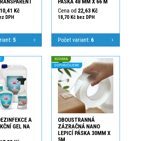
TRANSPARENT
PÁSKA 48 MM X 66 M
10,41 Kč
Cena od
22,63 Kč
bez DPH
18,70 Kč bez DPH
riant:
5
Počet variant:
6
E
NOVINKA
DOPORUČUJEME
DEZINFEKCE A
OBOUSTRANNÁ
KČNÍ GEL NA
ZÁZRAČNÁ NANO
LEPICÍ PÁSKA 30MM X
5M