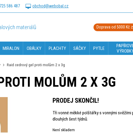
725 586 487
obchod@webobal.cz
lových materiálů
Doprava od 5000 Kč 
PAPÍROV
MIRALON
OBÁLKY
PLACHTY
SÁČKY
PYTLE
VÝROBK
y
Raid cedrový gel proti molům 2 x 3g
PROTI MOLŮM 2 X 3G
PRODEJ SKONČIL!
Tři vonné měkké polštářky s vonnými svěžími p
dlouhých šest týdnů.
Není skladem