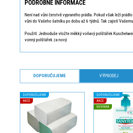
PODROBNÉ INFORMACE
Není nad vůni čerstvě vypraného prádla. Pokud však leží prádl
vůni do Vašeho šatníku po dobu až 6 týdnů. Tak zajistí Vašemu 
Použití: Jednoduše vložte měkký voňavý polštářek Kuschelweich 
vonný polštářek za nový.
DOPORUČUJEME
VÝPRODEJ
DOPORUČUJEME
DOPORUČUJEME
AKCE
AKCE
NOVINKA