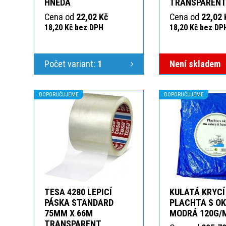
HNĚDÁ
TRANSPAREN
Cena od
22,02 Kč
Cena od
22,02 
18,20 Kč bez DPH
18,20 Kč bez DP
Počet variant:
1
Není skladem
DOPORUČUJEME
DOPORUČUJEME
TESA 4280 LEPICÍ
KULATÁ KRYCÍ
PÁSKA STANDARD
PLACHTA S O
75MM X 66M
MODRÁ 120G/
TRANSPARENT