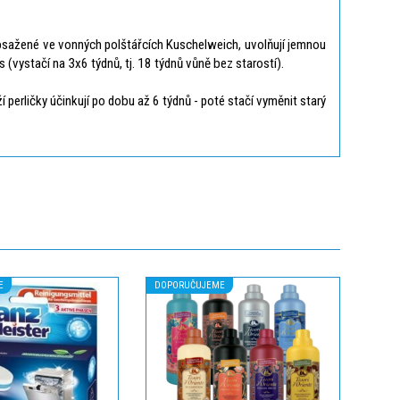
 obsažené ve vonných polštářcích Kuschelweich, uvolňují jemnou
(vystačí na 3x6 týdnů, tj. 18 týdnů vůně bez starostí).
perličky účinkují po dobu až 6 týdnů - poté stačí vyměnit starý
E
DOPORUČUJEME