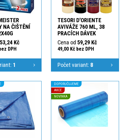
MEISTER
TESORI D'ORIENTE
 NA ČIŠTĚNÍ
AVIVÁŽE 760 ML, 38
2X40G
PRACÍCH DÁVEK
53,24 Kč
Cena od
59,29 Kč
 bez DPH
49,00 Kč bez DPH
riant:
1
Počet variant:
8
E
DOPORUČUJEME
AKCE
NOVINKA