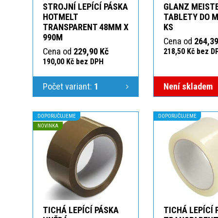
STROJNÍ LEPÍCÍ PÁSKA
GLANZ MEIST
HOTMELT
TABLETY DO M
TRANSPARENT 48MM X
KS
990M
Cena od
264,39
Cena od
229,90 Kč
218,50 Kč bez D
190,00 Kč bez DPH
Počet variant:
1
Není skladem
DOPORUČUJEME
DOPORUČUJEME
NOVINKA
TICHÁ LEPÍCÍ PÁSKA
TICHÁ LEPÍCÍ