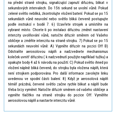
na přední straně strojku, signalizující zapnutí difuzéru, blikat v
sekundových intervalech. Do 15ti sekund se uvolní vůně. Pokud
zelené světlo nebliká, zkontrolujte vložení baterií. Pokud se po 15
sekundách vůně neuvolní nebo světlo bliká červeně postupujte
podle instrukcí v bodě 7. 6) Uzavřete strojek a umístěte na
vybrané místo. Chcete-li po instalaci difuzéru změnit nastavení
intenzity uvolňování vůně, natočte difuzér směrem od Vašeho
obličeje a změňte intenzitu na straně strojku. 7) Pokud se po 15
sekundách neuvolní vůně: A) Vypněte difuzér na pozici Off B)
Odstraňte aerosolovou náplň a nadzvednete mechanismus
koleček uvnitř difuzéru ( k nadzvednutí použijte například tužku) a
opakujte body 4 až 6 návodu na použití. C) Pokud světlo ihned po
vložení náplně bliká červeně, do strojku byla vložena náplň, která
není strojkem podporována. Pro další informace zavolejte linku
uvedenou ve spodní části balení. 8) Když je aerosolová náplň
téměř prázdná, červené světlo začne rychle blikat a náplň bude
třeba brzy vyměnit. Natočte difuzér směrem od vašeho obličeje a
vypněte tlačítko na straně strojku do pozice Off. Vyměňte
aerosolovou náplň a nastavte intenzitu vůně.