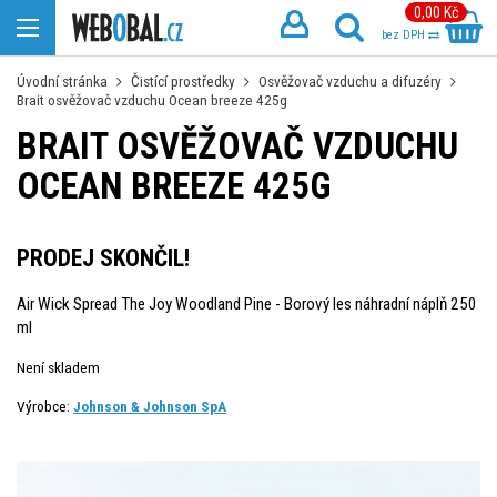
0,00 Kč
bez DPH
Úvodní stránka
Čistící prostředky
Osvěžovač vzduchu a difuzéry
Brait osvěžovač vzduchu Ocean breeze 425g
BRAIT OSVĚŽOVAČ VZDUCHU
OCEAN BREEZE 425G
PRODEJ SKONČIL!
Air Wick Spread The Joy Woodland Pine - Borový les náhradní náplň 250
ml
Není skladem
Výrobce:
Johnson & Johnson SpA