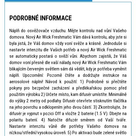
PODROBNÉ INFORMACE
Náplň do osvěžovače vzduchu. Mějte kontrolu nad vůní Vašeho
domova. Nový Air Wick Freshmatic Vám dává kontrolu, aby jste si
byla jistá, že Váš domov vždy voní svěže a krásně. Jednoduše si
nastavte intenzitu dle Vašich potřeb a nový Air Wick Freshmatic
se automaticky postará o svěží vůni. Abychom zajistili, že Váš
domov voní přesně dle vaší nálady, nový Air Wick Freshmatic Vám
blikajícím červeným světlem sám dá vědět, kdy je potřeba vyměnit
náplň. Upozornění: Pozorně čtěte a dodržujte instrukce na
aerosolové náplni! Návod k použití: 1) Podrobně si přečtěte
pokyny pro bezpečné zacházení a předlékařskou pomoc před
použitím výrobku 2) Určete místo, kam difusér umístíte. Minimálně
do výšky 2 metry od podlahy. Difusér otevřete stisknutím tlačítka
na jeho povrchu a odklopením jeho dvou částí. 3) Zkontrolujte, že
difusér je vypnut v pozici Off a vložte 2 baterie (1.5 V). Dbejte na
polaritu baterií. 4) Natočte difuzér směrem od Vaší tváře.
Nastavte intenzitu vůně dle potřeby Vašeho domova na
nízkou/střední/vysokou úroveň. 5) Po aktivaci bude zelené světlo