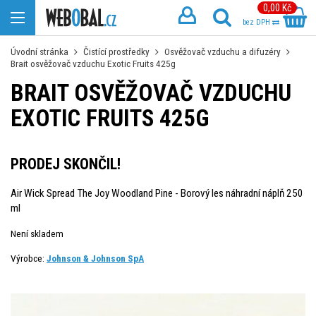
0,00 Kč
bez DPH
Úvodní stránka
Čistící prostředky
Osvěžovač vzduchu a difuzéry
Brait osvěžovač vzduchu Exotic Fruits 425g
BRAIT OSVĚŽOVAČ VZDUCHU
EXOTIC FRUITS 425G
PRODEJ SKONČIL!
Air Wick Spread The Joy Woodland Pine - Borový les náhradní náplň 250
ml
Není skladem
Výrobce:
Johnson & Johnson SpA