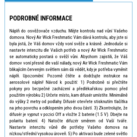
PODROBNÉ INFORMACE
Náplň do osvěžovače vzduchu. Mějte kontrolu nad vůní Vašeho
domova. Nový Air Wick Freshmatic Vám dává kontrolu, aby jste si
byla jistá, že Váš domov vždy voní svěže a krásně. Jednoduše si
nastavte intenzitu dle Vašich potřeb a nový Air Wick Freshmatic
se automaticky postará o svěží vůni. Abychom zajistili, že Váš
domov voní přesně dle vaší nálady, nový Air Wick Freshmatic Vám
blikajícím červeným světlem sám dá vědět, kdy je potřeba vyměnit
náplň. Upozornění: Pozorně čtěte a dodržujte instrukce na
aerosolové náplni! Návod k použití: 1) Podrobně si přečtěte
pokyny pro bezpečné zacházení a předlékařskou pomoc před
použitím výrobku 2) Určete místo, kam difusér umístíte. Minimálně
do výšky 2 metry od podlahy. Difusér otevřete stisknutím tlačítka
na jeho povrchu a odklopením jeho dvou částí. 3) Zkontrolujte, že
difusér je vypnut v pozici Off a vložte 2 baterie (1.5 V). Dbejte na
polaritu baterií. 4) Natočte difuzér směrem od Vaší tváře.
Nastavte intenzitu vůně dle potřeby Vašeho domova na
nízkou/střední/vysokou úroveň. 5) Po aktivaci bude zelené světlo