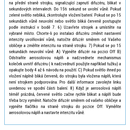
na přední straně strojku, signalizující zapnutí difuzéru, blikat v
sekundových intervalech. Do 15ti sekund se uvolní vůně. Pokud
zelené světlo nebliká, zkontrolujte vložení baterií. Pokud se po 15
sekundách vůně neuvolní nebo světlo bliká červeně postupujte
podle instrukcí v bodě 7. 6) Uzavřete strojek a umístěte na
vybrané místo. Chcete-li po instalaci difuzéru změnit nastavení
intenzity uvolňování vůně, natočte difuzér směrem od Vašeho
obličeje a změňte intenzitu na straně strojku. 7) Pokud se po 15
sekundách neuvolní vůně: A) Vypněte difuzér na pozici Off B)
Odstraňte aerosolovou náplň a nadzvednete mechanismus
koleček uvnitř difuzéru ( k nadzvednutí použijte například tužku) a
opakujte body 4 až 6 návodu na použití. C) Pokud světlo ihned po
vložení náplně bliká červeně, do strojku byla vložena náplň, která
není strojkem podporována. Pro další informace zavolejte linku
uvedenou ve spodní části balení. 8) Když je aerosolová náplň
téměř prázdná, červené světlo začne rychle blikat a náplň bude
třeba brzy vyměnit. Natočte difuzér směrem od vašeho obličeje a
vypněte tlačítko na straně strojku do pozice Off. Vyměňte
aerosolovou náplň a nastavte intenzitu vůně.