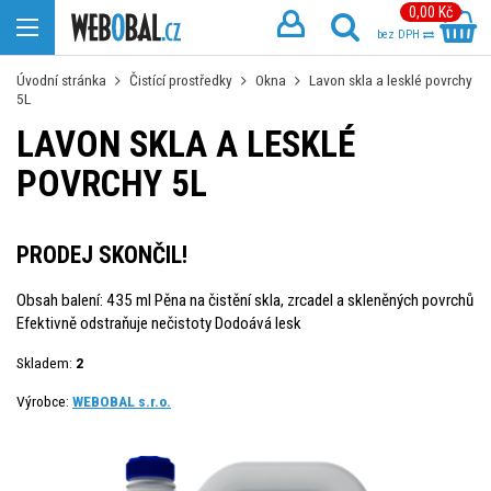
0,00 Kč
bez DPH
Úvodní stránka
Čistící prostředky
Okna
Lavon skla a lesklé povrchy
5L
LAVON SKLA A LESKLÉ
POVRCHY 5L
PRODEJ SKONČIL!
Obsah balení: 435 ml Pěna na čistění skla, zrcadel a skleněných povrchů
Efektivně odstraňuje nečistoty Dodoává lesk
Skladem:
2
Výrobce:
WEBOBAL s.r.o.