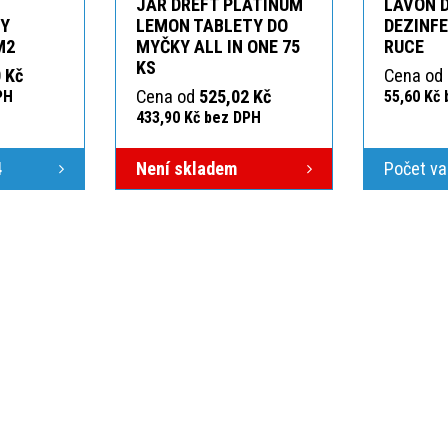
JAR DREFT PLATINUM
LAVON 
KY
LEMON TABLETY DO
DEZINFE
M2
MYČKY ALL IN ONE 75
RUCE
KS
 Kč
Cena od
Cena od
525,02 Kč
PH
55,60 Kč
433,90 Kč bez DPH
4
Není skladem
Počet va