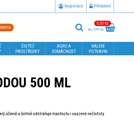
Registrace
Přihlášení
0,00 Kč
zdarma
bez DPH
É
ČISTÍCÍ
AGRO A
BALENÍ
Y
PROSTŘEDKY
DOMÁCNOST
POTRAVIN
ODOU 500 ML
terý účinně a šetrně odstraňuje mastnotu i usazené nečistoty.