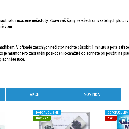
e mastnotu i usazené nečistoty. Zbaví váš špíny ze všech omyvatelných ploch 
ně voní.
 hadříkem. V případě zaschlých nečistot nechte působit 1 minutu a poté střet
o je mramor. Pro zabránění poškození okamžitě opláchněte při použití na plast 
pláchněte ruce.
AKCE
NOVINKA
DOPORUČUJEME
DOPORUČUJEM
NOVINKA
AKCE