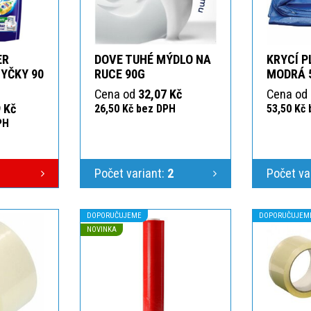
ER
DOVE TUHÉ MÝDLO NA
KRYCÍ P
YČKY 90
RUCE 90G
MODRÁ 
Cena od
32,07 Kč
Cena od
 Kč
26,50 Kč bez DPH
53,50 Kč
PH
Počet variant:
2
Počet va
DOPORUČUJEME
DOPORUČUJEM
NOVINKA