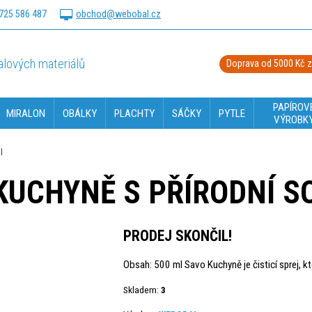
725 586 487
obchod@webobal.cz
lových materiálů
Doprava od 5000 Kč 
PAPÍROV
MIRALON
OBÁLKY
PLACHTY
SÁČKY
PYTLE
VÝROBK
l
KUCHYNĚ S PŘÍRODNÍ S
PRODEJ SKONČIL!
Obsah: 500 ml Savo Kuchyně je čisticí sprej, k
Skladem:
3