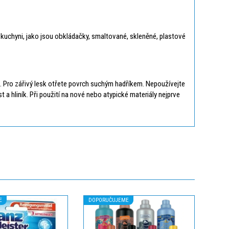
v kuchyni, jako jsou obkládačky, smaltované, skleněné, plastové
e. Pro zářivý lesk otřete povrch suchým hadříkem. Nepoužívejte
a hliník. Při použití na nové nebo atypické materiály nejprve
E
DOPORUČUJEME