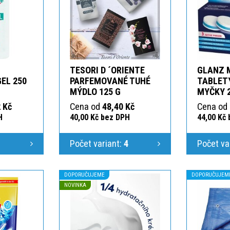
TESORI D ´ORIENTE
GLANZ 
GEL 250
PARFEMOVANÉ TUHÉ
TABLETY
MÝDLO 125 G
MYČKY 
 Kč
Cena od
48,40 Kč
Cena od
H
40,00 Kč bez DPH
44,00 Kč
1
Počet variant:
4
Počet va
DOPORUČUJEME
DOPORUČUJEM
NOVINKA