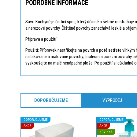
PODROBNÉ INFORMACE
Savo Kuchyně je čisticí sprej, který účinně a šetrně odstraňuj
a nerezové povrchy. Čištěné povrchy zanechává lesklé a příjem
Příprava a použití
Použití: Přípravek nastříkejte na povrch a poté setřete vlhkým
na lakované a malované povrchy, linoleum a porézní povrchy jak
vyzkoušejte na malé nenápadné ploše. Po použití si důkladně o
DOPORUČUJEME
VÝPRODEJ
DOPORUČUJEME
DOPORUČUJEME
AKCE
AKCE
NOVINKA