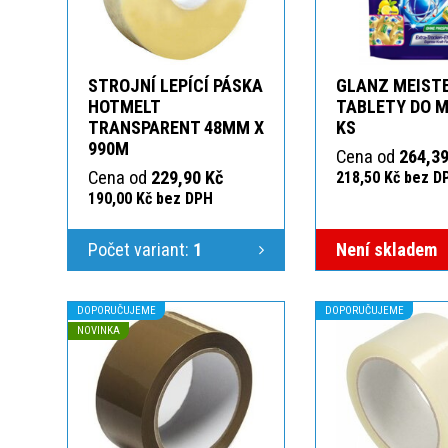
STROJNÍ LEPÍCÍ PÁSKA
GLANZ MEIST
HOTMELT
TABLETY DO M
TRANSPARENT 48MM X
KS
990M
Cena od
264,39
Cena od
229,90 Kč
218,50 Kč bez D
190,00 Kč bez DPH
Počet variant:
1
Není skladem
DOPORUČUJEME
DOPORUČUJEME
NOVINKA