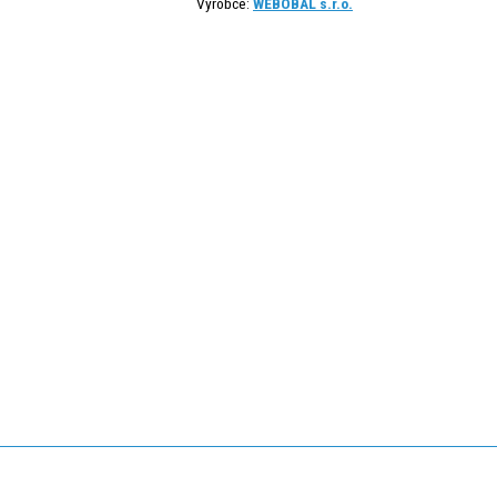
Výrobce:
WEBOBAL s.r.o.