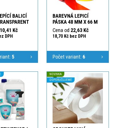
EPÍCÍ BALICÍ
BAREVNÁ LEPICÍ
TRANSPARENT
PÁSKA 48 MM X 66 M
10,41 Kč
Cena od
22,63 Kč
bez DPH
18,70 Kč bez DPH
riant:
5
Počet variant:
6
E
NOVINKA
DOPORUČUJEME