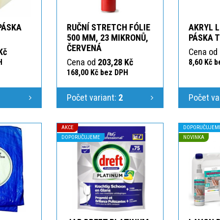
 PÁSKA
RUČNÍ STRETCH FÓLIE
AKRYL L
T
500 MM, 23 MIKRONŮ,
PÁSKA 
ČERVENÁ
Kč
Cena od
Cena od
203,28 Kč
H
8,60 Kč 
168,00 Kč bez DPH
1
Počet variant:
2
Počet va
AKCE
DOPORUČUJEM
DOPORUČUJEME
NOVINKA