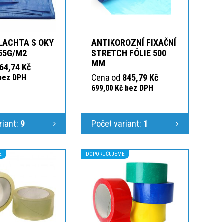
LACHTA S OKY
ANTIKOROZNÍ FIXAČNÍ
55G/M2
STRETCH FÓLIE 500
MM
64,74 Kč
Cena od
845,79 Kč
 bez DPH
699,00 Kč bez DPH
riant:
9
Počet variant:
1
E
DOPORUČUJEME