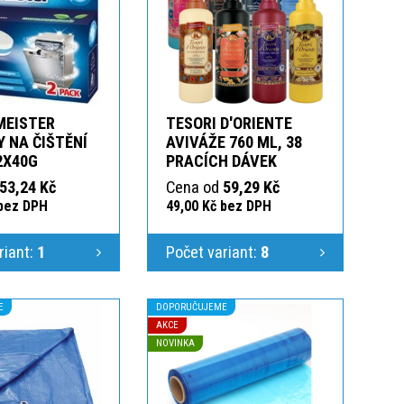
MEISTER
TESORI D'ORIENTE
 NA ČIŠTĚNÍ
AVIVÁŽE 760 ML, 38
2X40G
PRACÍCH DÁVEK
53,24 Kč
Cena od
59,29 Kč
 bez DPH
49,00 Kč bez DPH
riant:
1
Počet variant:
8
E
DOPORUČUJEME
AKCE
NOVINKA