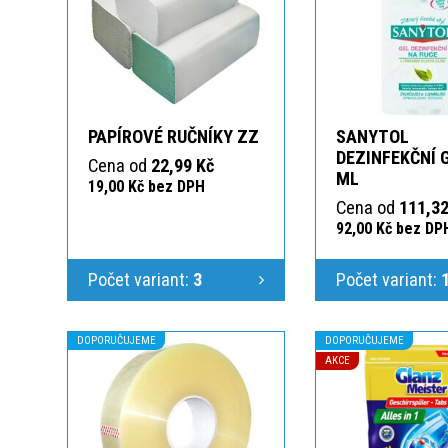
PAPÍROVÉ RUČNÍKY ZZ
SANYTOL
DEZINFEKČNÍ 
Cena od
22,99 Kč
ML
19,00 Kč bez DPH
Cena od
111,32
92,00 Kč bez DP
Počet variant:
3
Počet variant:
DOPORUČUJEME
DOPORUČUJEME
AKCE