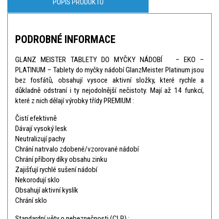
POPIS PRODUKTU
PODROBNÉ INFORMACE
GLANZ MEISTER TABLETY DO MYČKY NÁDOBÍ – EKO –
PLATINUM – ​​Tablety do myčky nádobí GlanzMeister Platinum jsou
bez fosfátů, obsahují vysoce aktivní složky, které rychle a
důkladně odstraní i ty nejodolnější nečistoty. Mají až 14 funkcí,
které z nich dělají výrobky třídy PREMIUM :
Čistí efektivně
Dávají vysoký lesk
Neutralizují pachy
Chrání natrvalo zdobené/vzorované nádobí
Chrání příbory díky obsahu zinku
Zajišťují rychlé sušení nádobí
Nekorodují sklo
Obsahují aktivní kyslík
Chrání sklo
Standardní věty o nebezpečnosti (CLP) :