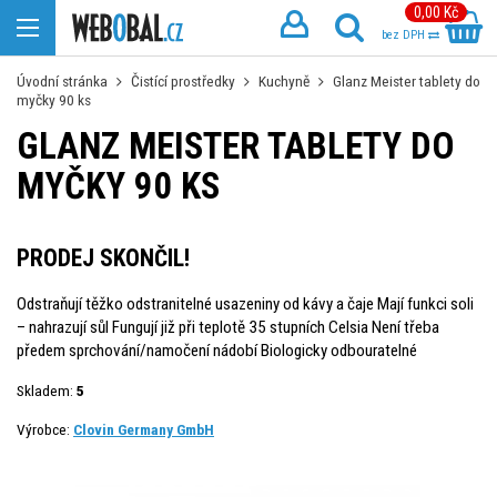
0,00 Kč
bez DPH
Úvodní stránka
Čistící prostředky
Kuchyně
Glanz Meister tablety do
myčky 90 ks
GLANZ MEISTER TABLETY DO
MYČKY 90 KS
PRODEJ SKONČIL!
Odstraňují těžko odstranitelné usazeniny od kávy a čaje Mají funkci soli
– nahrazují sůl Fungují již při teplotě 35 stupních Celsia Není třeba
předem sprchování/namočení nádobí Biologicky odbouratelné
Skladem:
5
Výrobce:
Clovin Germany GmbH