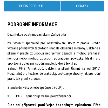
POPIS PRODUKTU
ODKAZY
PODROBNÉ INFORMACE
Dezinfekce odstraňovač skvrn Zářivě bílá
byl vyvinut speciálně pro odstraňování skvrn z prádla. Prádlo
vyprané při nízkých teplotách i nadále obsahuje mikroby. Bakterie a
plísně v prádle způsobují nepříjemný zápach a mohou přenášet
nemoci nebo mohou způsobit podráždění pokožky. Ideální pro
sportovní oblečení, spodní prádlo, bytový textil aj.
Zahubí 99,9 % mikrobů, bakterií a plísní. Účinný již od 20°C.
Použitelný pro textilie. Je praktický, protože je vhodný jak pro ruční
praní, tak praní v pračce.
Standardní věty o nebezpečnosti (CLP) :
H319 - Způsobuje vážné podráždění očí
Biocidní přípravek používejte bezpečným způsobem. Před