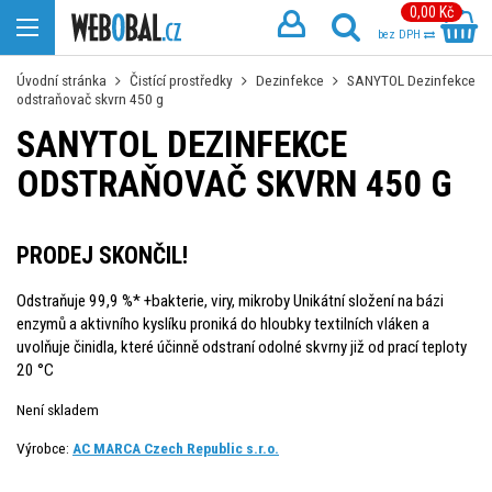
0,00 Kč
bez DPH
Úvodní stránka
Čistící prostředky
Dezinfekce
SANYTOL Dezinfekce
odstraňovač skvrn 450 g
SANYTOL DEZINFEKCE
ODSTRAŇOVAČ SKVRN 450 G
PRODEJ SKONČIL!
Odstraňuje 99,9 %* +bakterie, viry, mikroby Unikátní složení na bázi
enzymů a aktivního kyslíku proniká do hloubky textilních vláken a
uvolňuje činidla, které účinně odstraní odolné skvrny již od prací teploty
20 °C
Není skladem
Výrobce:
AC MARCA Czech Republic s.r.o.