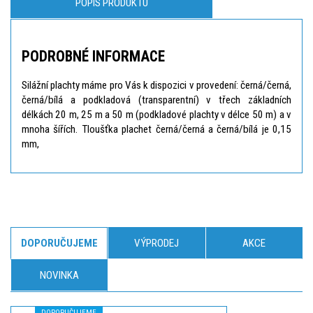
POPIS PRODUKTU
PODROBNÉ INFORMACE
Silážní plachty máme pro Vás k dispozici v provedení: černá/černá,
černá/bílá a podkladová (transparentní) v třech základních
délkách 20 m, 25 m a 50 m (podkladové plachty v délce 50 m) a v
mnoha šířích. Tloušťka plachet černá/černá a černá/bílá je 0,15
mm,
DOPORUČUJEME
VÝPRODEJ
AKCE
NOVINKA
DOPORUČUJEME