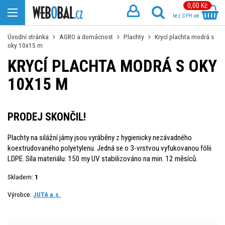
0,00 Kč
bez DPH
Úvodní stránka
AGRO a domácnost
Plachty
Krycí plachta modrá s
oky 10x15 m
KRYCÍ PLACHTA MODRÁ S OKY
10X15 M
PRODEJ SKONČIL!
Plachty na silážní jámy jsou vyráběny z hygienicky nezávadného
koextrudovaného polyetylenu. Jedná se o 3-vrstvou vyfukovanou fólii
LDPE. Síla materiálu: 150 my UV stabilizováno na min. 12 měsíců.
Skladem:
1
Výrobce:
JUTA a.s.