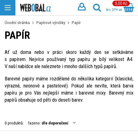
0,00 Kč
bez DPH
Úvodní stránka
Papírové výrobky
Papír
PAPÍR
Ať už doma nebo v práci skoro každý den se setkáváme
s papírem. Nejvíce používaný typ papíru je bílý velikost A4.
V naší nabídce ale naleznete i mnoho dalších typů papírů.
Barevné papíry máme rozdělené do několika kategorií (klasické,
výrazné, neonové a pastelové). Pokud ale nevíte, která barva
papíru je pro Vás nejlepší máme i barevné mixy. Barevný mix
papírů obsahuje od pěti do deseti barev.
0 produktů:
řazeno:
dle doporučení