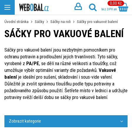
0,00 Kč
bez DPH
Úvodní stránka
Sáčky
Sáčky na roli
Sáčky pro vakuové balení
SÁČKY PRO VAKUOVÉ BALENÍ
Sáčky pro vakuové balení jsou nezbytným pomocníkem pro
ochranu potravin a prodloužení jejich trvanlivosti. Tyto sáčky,
vyrobené z
PA/PE
, se dělí na různé velikosti a tloušťky, což
umožňuje výběr optimální varianty dle požadavků.
Vakuové
balení
je ideální pro sušení, skladování i sous-vide vaření.
Důležité je zvolit správnou tloušťku podle typu potraviny a
požadovaného způsobu použití. Šetřete místo v lednici a udržujte
potraviny svěží delší dobu se sáčky pro vakuové balení.
Zobrazit kategorie