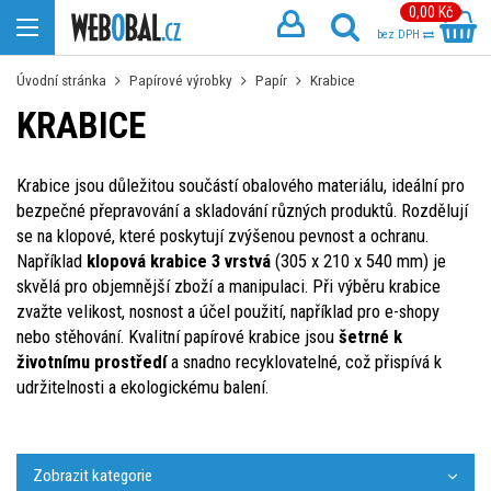
0,00 Kč
bez DPH
Úvodní stránka
Papírové výrobky
Papír
Krabice
KRABICE
Krabice jsou důležitou součástí obalového materiálu, ideální pro
bezpečné přepravování a skladování různých produktů. Rozdělují
se na klopové, které poskytují zvýšenou pevnost a ochranu.
Například
klopová krabice 3 vrstvá
(305 x 210 x 540 mm) je
skvělá pro objemnější zboží a manipulaci. Při výběru krabice
zvažte velikost, nosnost a účel použití, například pro e-shopy
nebo stěhování. Kvalitní papírové krabice jsou
šetrné k
životnímu prostředí
a snadno recyklovatelné, což přispívá k
udržitelnosti a ekologickému balení.
Zobrazit kategorie