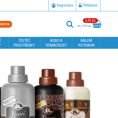
Registrace
Přihlášení
0,00 Kč
zdarma
bez DPH
É
ČISTÍCÍ
AGRO A
BALENÍ
Y
PROSTŘEDKY
DOMÁCNOST
POTRAVIN