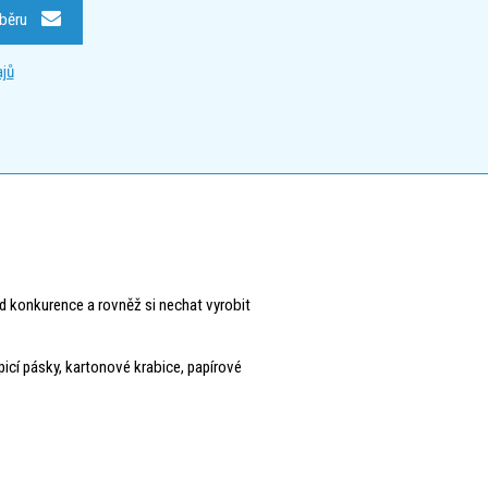
dběru
jů
d konkurence a rovněž si nechat vyrobit
epicí pásky, kartonové krabice, papírové