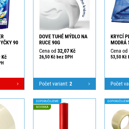
ER
DOVE TUHÉ MÝDLO NA
KRYCÍ P
YČKY 90
RUCE 90G
MODRÁ 
Cena od
32,07 Kč
Cena od
 Kč
26,50 Kč bez DPH
53,50 Kč
PH
Počet variant:
2
Počet va
DOPORUČUJEME
DOPORUČUJEM
NOVINKA