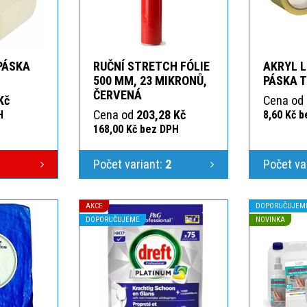
 PÁSKA
RUČNÍ STRETCH FÓLIE
AKRYL L
T
500 MM, 23 MIKRONŮ,
PÁSKA 
ČERVENÁ
Kč
Cena od
Cena od
203,28 Kč
H
8,60 Kč 
168,00 Kč bez DPH
Počet variant:
2
Počet va
AKCE
DOPORUČUJEM
DOPORUČUJEME
NOVINKA