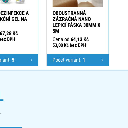
DEZINFEKCE A
OBOUSTRANNÁ
KČNÍ GEL NA
ZÁZRAČNÁ NANO
LEPICÍ PÁSKA 30MM X
5M
67,28 Kč
Cena od
64,13 Kč
 bez DPH
53,00 Kč bez DPH
riant:
5
Počet variant:
1
L
.