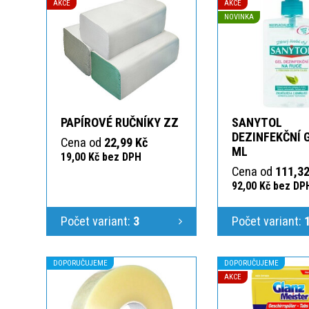
AKCE
AKCE
NOVINKA
PAPÍROVÉ RUČNÍKY ZZ
SANYTOL
DEZINFEKČNÍ 
Cena od
22,99 Kč
ML
19,00 Kč bez DPH
Cena od
111,32
92,00 Kč bez DP
Počet variant:
3
Počet variant:
DOPORUČUJEME
DOPORUČUJEME
AKCE