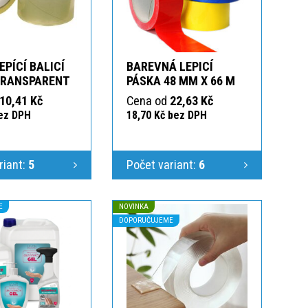
EPÍCÍ BALICÍ
BAREVNÁ LEPICÍ
TRANSPARENT
PÁSKA 48 MM X 66 M
10,41 Kč
Cena od
22,63 Kč
bez DPH
18,70 Kč bez DPH
riant:
5
Počet variant:
6
E
NOVINKA
DOPORUČUJEME