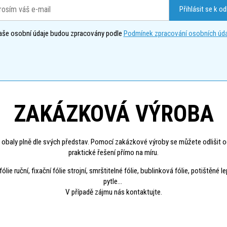
Přihlásit se k o
aše osobní údaje budou zpracovány podle
Podmínek zpracování osobních úda
ZAKÁZKOVÁ VÝROBA
 obaly plně dle svých představ. Pomocí zakázkové výroby se můžete odlišit o
praktické řešení přímo na míru.
 ruční, fixační fólie strojní, smrštitelné fólie, bublinková fólie, potištěné l
pytle...
V případě zájmu nás kontaktujte.