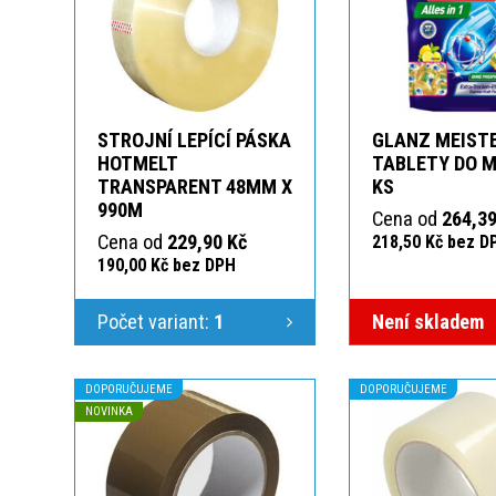
STROJNÍ LEPÍCÍ PÁSKA
GLANZ MEIST
HOTMELT
TABLETY DO M
TRANSPARENT 48MM X
KS
990M
Cena od
264,39
Cena od
229,90 Kč
218,50 Kč bez D
190,00 Kč bez DPH
Počet variant:
1
Není skladem
DOPORUČUJEME
DOPORUČUJEME
NOVINKA