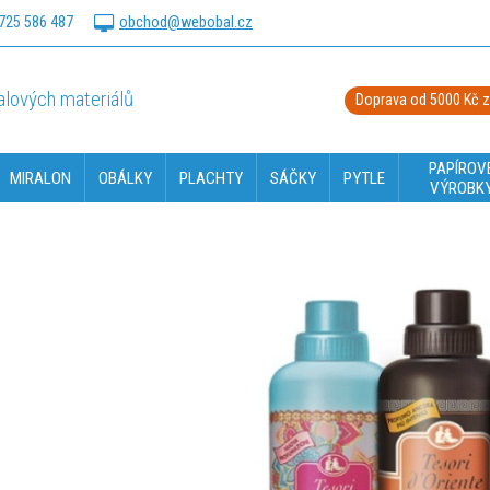
725 586 487
obchod@webobal.cz
lových materiálů
Doprava od 5000 Kč 
PAPÍROV
MIRALON
OBÁLKY
PLACHTY
SÁČKY
PYTLE
VÝROBK