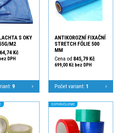
LACHTA S OKY
ANTIKOROZNÍ FIXAČNÍ
55G/M2
STRETCH FÓLIE 500
MM
64,74 Kč
Cena od
845,79 Kč
 bez DPH
699,00 Kč bez DPH
riant:
9
Počet variant:
1
E
DOPORUČUJEME