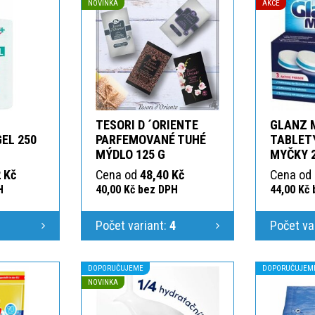
NOVINKA
AKCE
TESORI D ´ORIENTE
GLANZ 
GEL 250
PARFEMOVANÉ TUHÉ
TABLETY
MÝDLO 125 G
MYČKY 
 Kč
Cena od
48,40 Kč
Cena od
H
40,00 Kč bez DPH
44,00 Kč
1
Počet variant:
4
Počet va
DOPORUČUJEME
DOPORUČUJEM
NOVINKA