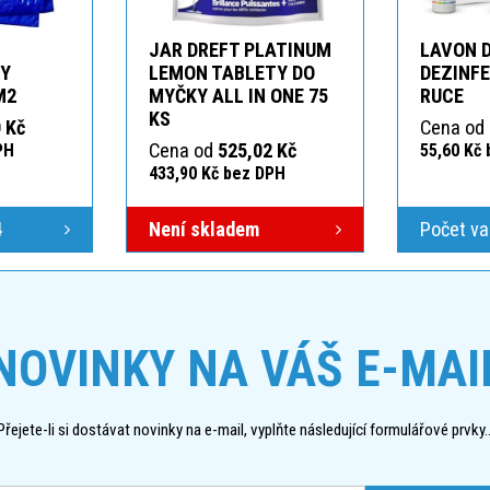
JAR DREFT PLATINUM
LAVON 
KY
LEMON TABLETY DO
DEZINFE
M2
MYČKY ALL IN ONE 75
RUCE
KS
 Kč
Cena od
Cena od
525,02 Kč
PH
55,60 Kč
433,90 Kč bez DPH
4
Není skladem
Počet va
NOVINKY NA VÁŠ E-MAI
Přejete-li si dostávat novinky na e-mail, vyplňte následující formulářové prvky..