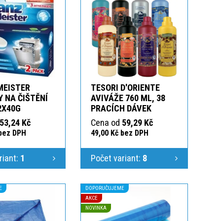
MEISTER
TESORI D'ORIENTE
 NA ČIŠTĚNÍ
AVIVÁŽE 760 ML, 38
2X40G
PRACÍCH DÁVEK
53,24 Kč
Cena od
59,29 Kč
 bez DPH
49,00 Kč bez DPH
riant:
1
Počet variant:
8
E
DOPORUČUJEME
AKCE
NOVINKA