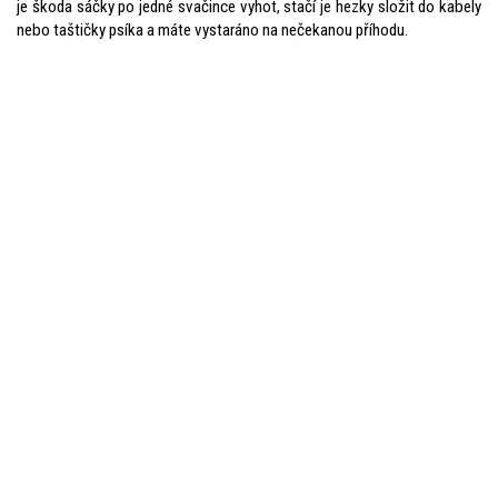
je škoda sáčky po jedné svačince vyhot, stačí je hezky složit do kabely
nebo taštičky psíka a máte vystaráno na nečekanou příhodu.