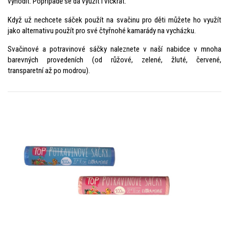
vyhodit. Popřípadě se dá využít i víckrát.
Když už nechcete sáček použít na svačinu pro děti můžete ho využít
jako alternativu použít pro své čtyřnohé kamarády na vycházku.
Svačinové a potravinové sáčky naleznete v naší nabidce v mnoha
barevných provedeních (od růžové, zelené, žluté, červené,
transparetní až po modrou).