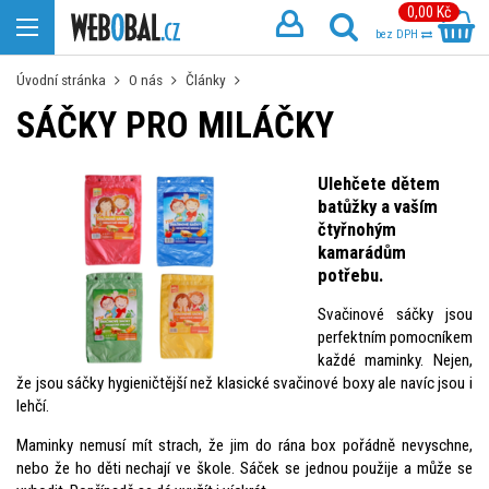
0,00 Kč
bez DPH
Úvodní stránka
O nás
Články
SÁČKY PRO MILÁČKY
Ulehčete dětem
batůžky a vaším
čtyřnohým
kamarádům
potřebu.
Svačinové sáčky jsou
perfektním pomocníkem
každé maminky. Nejen,
že jsou sáčky hygieničtější než klasické svačinové boxy ale navíc jsou i
lehčí.
Maminky nemusí mít strach, že jim do rána box pořádně nevyschne,
nebo že ho děti nechají ve škole. Sáček se jednou použije a může se