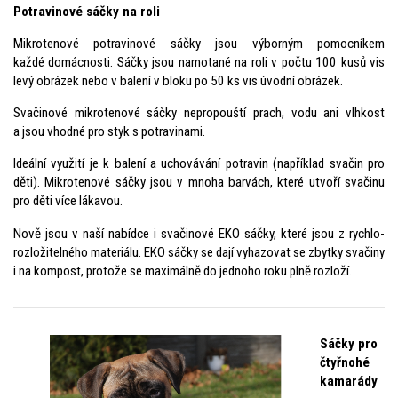
Potravinové sáčky na roli
Mikrotenové potravinové sáčky jsou výborným pomocníkem
každé domácnosti. Sáčky jsou namotané na roli v počtu 100 kusů vis
levý obrázek nebo v balení v bloku po 50 ks vis úvodní obrázek.
Svačinové mikrotenové sáčky nepropouští prach, vodu ani vlhkost
a jsou vhodné pro styk s potravinami.
Ideální využití je k balení a uchovávání potravin (například svačin pro
děti). Mikrotenové sáčky jsou v mnoha barvách, které utvoří svačinu
pro děti více lákavou.
Nově jsou v naší nabídce i svačinové EKO sáčky, které jsou z rychlo-
rozložitelného materiálu. EKO sáčky se dají vyhazovat se zbytky svačiny
i na kompost, protože se maximálně do jednoho roku plně rozloží.
Sáčky pro
čtyřnohé
kamarády