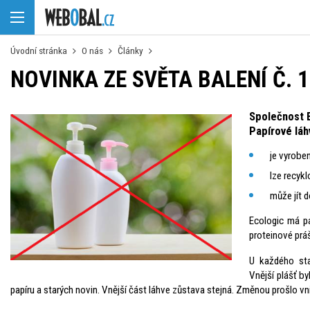
Úvodní stránka
O nás
Články
NOVINKA ZE SVĚTA BALENÍ Č. 
Společnost E
Papírové láh
je vyrobe
lze recyk
může jít 
Ecologic má pa
proteinové práš
U každého sta
Vnější plášť by
papíru a starých novin. Vnější část láhve zůstava stejná. Změnou prošlo vni