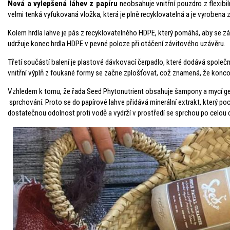
Nová a vylepšená láhev z papíru
neobsahuje vnitřní pouzdro z flexibil
velmi tenká vyfukovaná vložka, která je plně recyklovatelná a je vyroben
Kolem hrdla lahve je pás z recyklovatelného HDPE, který pomáhá, aby se z
udržuje konec hrdla HDPE v pevné poloze při otáčení závitového uzávěru.
Třetí součástí balení je plastové dávkovací čerpadlo, které dodává společ
vnitřní výplň z foukané formy se začne zplošťovat, což znamená, že kon
Vzhledem k tomu, že řada Seed Phytonutrient obsahuje šampony a mycí gely 
sprchování. Proto se do papírové lahve přidává minerální extrakt, který poc
dostatečnou odolnost proti vodě a vydrží v prostředí se sprchou po celou 