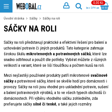
0,00 Kč
bez DPH
Úvodní stránka
Sáčky
Sáčky na roli
SÁČKY NA ROLI
Sáčky na roli představují praktické a efektivní řešení pro balení a
uchovávání potravin či jiných produktů. Tato kategorie zahrnuje
širokou škálu
mikrotenových a potravinových sáčků
, které lze
snadno odtrhnout a použít dle potřeby. Vybírat můžete z různých
velikostí a variant, které se liší tloušťkou a počtem kusů na roli.
Mezi nejčastěji používané produkty patří mikrotenové
svačinové
sáčky
a potravinové sáčky, které se skvěle hodí pro domácnosti i
provozy. Sáčky na roli jsou vhodné pro uskladnění potravin, sušení
a balení potravinových výrobků, a to ve všech typech obchodů či
domácnostech. Při výběru vhodného sáčku zohledněte, zda
preferujete sáčky
silné či tenké
, a také jejich rozměry.