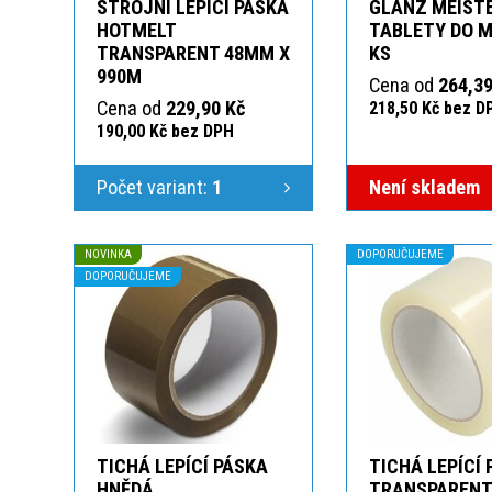
STROJNÍ LEPÍCÍ PÁSKA
GLANZ MEIST
HOTMELT
TABLETY DO M
TRANSPARENT 48MM X
KS
990M
Cena od
264,39
Cena od
229,90 Kč
218,50 Kč bez D
190,00 Kč bez DPH
Počet variant:
1
Není skladem
NOVINKA
DOPORUČUJEME
DOPORUČUJEME
TICHÁ LEPÍCÍ PÁSKA
TICHÁ LEPÍCÍ
HNĚDÁ
TRANSPAREN