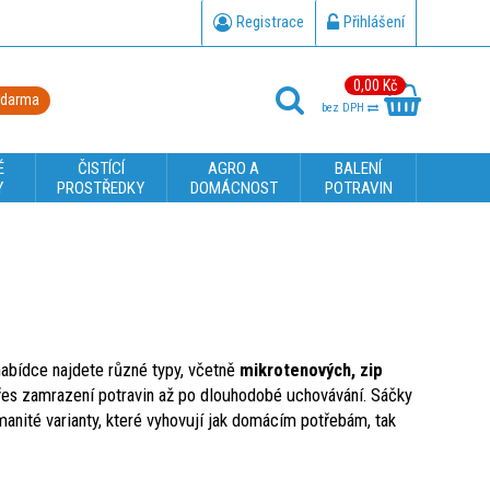
Registrace
Přihlášení
0,00 Kč
zdarma
bez DPH
É
ČISTÍCÍ
AGRO A
BALENÍ
Y
PROSTŘEDKY
DOMÁCNOST
POTRAVIN
abídce najdete různé typy, včetně
mikrotenových, zip
 přes zamrazení potravin až po dlouhodobé uchovávání. Sáčky
manité varianty, které vyhovují jak domácím potřebám, tak