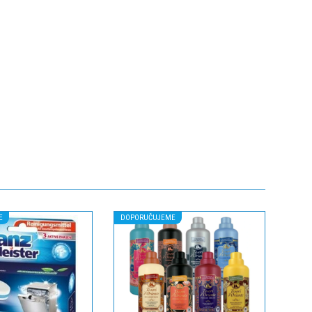
E
DOPORUČUJEME