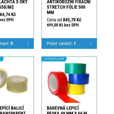
LACHTA S OKY
ANTIKOROZNÍ FIXAČNÍ
55G/M2
STRETCH FÓLIE 500
MM
64,74 Kč
Cena od
845,79 Kč
 bez DPH
699,00 Kč bez DPH
riant:
9
Počet variant:
1
E
DOPORUČUJEME
EPÍCÍ BALICÍ
BAREVNÁ LEPICÍ
TRANSPARENT
PÁSKA 48 MM X 66 M