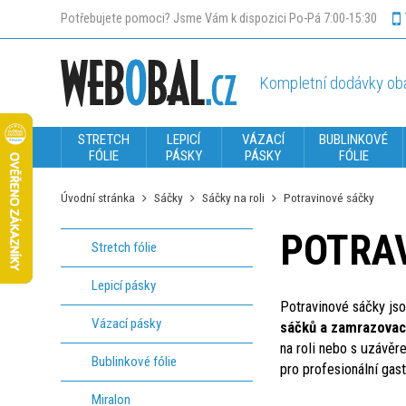
Potřebujete pomoci? Jsme Vám k dispozici Po-Pá 7:00-15:30
Kompletní dodávky oba
STRETCH
LEPICÍ
VÁZACÍ
BUBLINKOVÉ
FÓLIE
PÁSKY
PÁSKY
FÓLIE
Úvodní stránka
Sáčky
Sáčky na roli
Potravinové sáčky
POTRA
Stretch fólie
Lepicí pásky
Potravinové sáčky js
Vázací pásky
sáčků a zamrazovací
na roli nebo s uzávěr
Bublinkové fólie
pro profesionální gas
Miralon