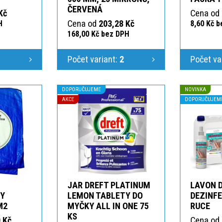
ČERVENÁ
Kč
Cena od
Cena od
203,28 Kč
H
8,60 Kč 
168,00 Kč bez DPH
1
Počet variant:
2
Počet va
DOPORUČUJEME
NOVINKA
AKCE
DOPORUČUJEM
JAR DREFT PLATINUM
LAVON 
KY
LEMON TABLETY DO
DEZINFE
M2
MYČKY ALL IN ONE 75
RUCE
KS
 Kč
Cena od