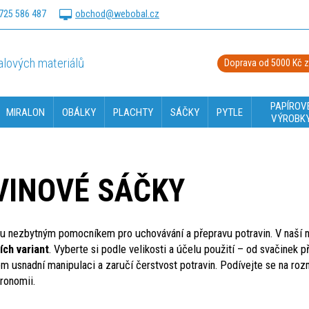
725 586 487
obchod@webobal.cz
lových materiálů
Doprava od 5000 Kč 
PAPÍROV
MIRALON
OBÁLKY
PLACHTY
SÁČKY
PYTLE
VÝROBK
VINOVÉ SÁČKY
ou nezbytným pomocníkem pro uchovávání a přepravu potravin. V naší n
ch variant
. Vyberte si podle velikosti a účelu použití – od svačinek
em usnadní manipulaci a zaručí čerstvost potravin. Podívejte se na roz
tronomii.