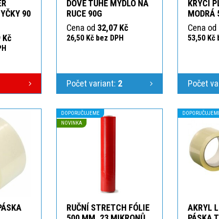
ER
DOVE TUHÉ MÝDLO NA
KRYCÍ P
YČKY 90
RUCE 90G
MODRÁ 
Cena od
32,07 Kč
Cena od
 Kč
26,50 Kč bez DPH
53,50 Kč
PH
Počet variant:
2
Počet va
DOPORUČUJEME
DOPORUČUJEM
NOVINKA
 PÁSKA
RUČNÍ STRETCH FÓLIE
AKRYL L
T
500 MM, 23 MIKRONŮ,
PÁSKA 