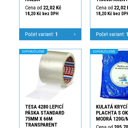
Cena od
22,02 Kč
Cena od
22,02 
18,20 Kč bez DPH
18,20 Kč bez DP
Počet variant:
1
Počet variant:
DOPORUČUJEME
DOPORUČUJEME
TESA 4280 LEPICÍ
KULATÁ KRYCÍ
PÁSKA STANDARD
PLACHTA S O
75MM X 66M
MODRÁ 120G/
TRANSPARENT
Cena od
205,70