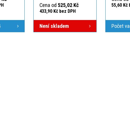
Cena od
525,02 Kč
PH
55,60 Kč
433,90 Kč bez DPH
4
Není skladem
Počet va
ÁS
VŠE O NÁKUPU
O NÁS
ici
Po-Pá 7:00-15:30
Obchodní podmínky
Kontakt