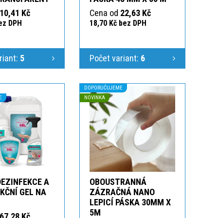
10,41 Kč
Cena od
22,63 Kč
bez DPH
18,70 Kč bez DPH
riant:
5
Počet variant:
6
DOPORUČUJEME
E
NOVINKA
DEZINFEKCE A
OBOUSTRANNÁ
KČNÍ GEL NA
ZÁZRAČNÁ NANO
LEPICÍ PÁSKA 30MM X
5M
67,28 Kč