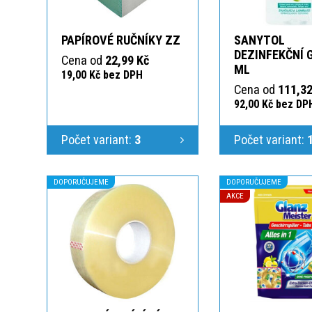
PAPÍROVÉ RUČNÍKY ZZ
SANYTOL
DEZINFEKČNÍ 
Cena od
22,99 Kč
ML
19,00 Kč bez DPH
Cena od
111,32
92,00 Kč bez DP
Počet variant:
3
Počet variant:
DOPORUČUJEME
DOPORUČUJEME
AKCE