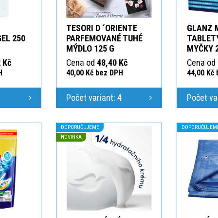
TESORI D ´ORIENTE
GLANZ 
GEL 250
PARFEMOVANÉ TUHÉ
TABLETY
MÝDLO 125 G
MYČKY 
 Kč
Cena od
48,40 Kč
Cena od
H
40,00 Kč bez DPH
44,00 Kč
1
Počet variant:
4
Počet va
DOPORUČUJEME
DOPORUČUJEM
NOVINKA