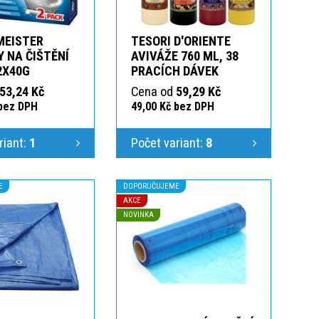
MEISTER
TESORI D'ORIENTE
 NA ČIŠTĚNÍ
AVIVÁŽE 760 ML, 38
2X40G
PRACÍCH DÁVEK
53,24 Kč
Cena od
59,29 Kč
 bez DPH
49,00 Kč bez DPH
riant:
1
Počet variant:
8
E
DOPORUČUJEME
AKCE
NOVINKA