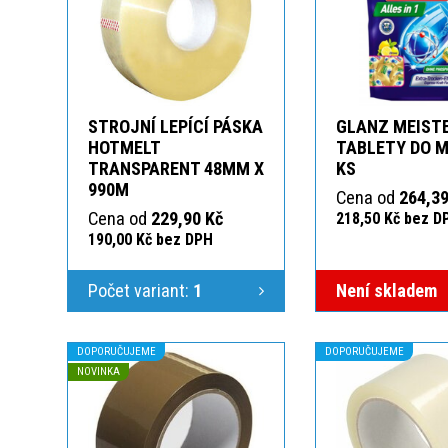
STROJNÍ LEPÍCÍ PÁSKA
GLANZ MEIST
HOTMELT
TABLETY DO M
TRANSPARENT 48MM X
KS
990M
Cena od
264,39
Cena od
229,90 Kč
218,50 Kč bez D
190,00 Kč bez DPH
Počet variant:
1
Není skladem
DOPORUČUJEME
DOPORUČUJEME
NOVINKA