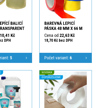
EPÍCÍ BALICÍ
BAREVNÁ LEPICÍ
TRANSPARENT
PÁSKA 48 MM X 66 M
10,41 Kč
Cena od
22,63 Kč
bez DPH
18,70 Kč bez DPH
riant:
5
Počet variant:
6
E
NOVINKA
DOPORUČUJEME