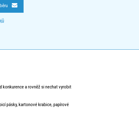
dběru
jů
d konkurence a rovněž si nechat vyrobit
epicí pásky, kartonové krabice, papírové