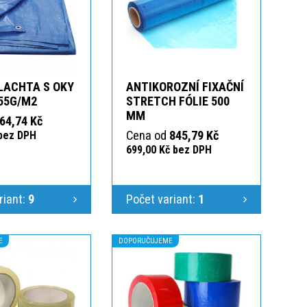
LACHTA S OKY
ANTIKOROZNÍ FIXAČNÍ
55G/M2
STRETCH FÓLIE 500
MM
64,74 Kč
Cena od
845,79 Kč
 bez DPH
699,00 Kč bez DPH
riant:
9
Počet variant:
1
E
DOPORUČUJEME