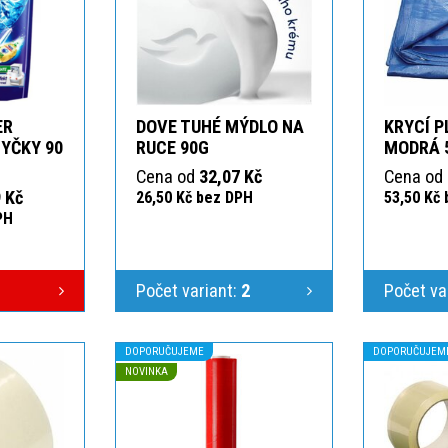
ER
DOVE TUHÉ MÝDLO NA
KRYCÍ P
YČKY 90
RUCE 90G
MODRÁ 
Cena od
32,07 Kč
Cena od
 Kč
26,50 Kč bez DPH
53,50 Kč
PH
Počet variant:
2
Počet va
DOPORUČUJEME
DOPORUČUJEM
NOVINKA