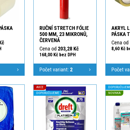
 PÁSKA
RUČNÍ STRETCH FÓLIE
AKRYL L
T
500 MM, 23 MIKRONŮ,
PÁSKA 
ČERVENÁ
Kč
Cena od
Cena od
203,28 Kč
H
8,60 Kč 
168,00 Kč bez DPH
1
Počet variant:
2
Počet va
AKCE
DOPORUČUJEM
DOPORUČUJEME
NOVINKA