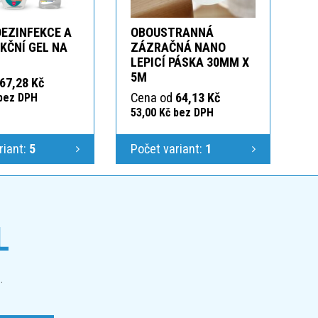
DEZINFEKCE A
OBOUSTRANNÁ
KČNÍ GEL NA
ZÁZRAČNÁ NANO
LEPICÍ PÁSKA 30MM X
5M
67,28 Kč
Cena od
64,13 Kč
 bez DPH
53,00 Kč bez DPH
riant:
5
Počet variant:
1
L
.