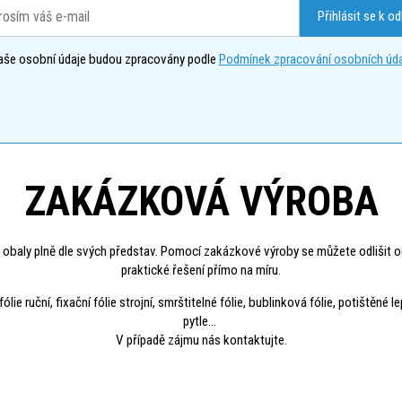
Přihlásit se k o
aše osobní údaje budou zpracovány podle
Podmínek zpracování osobních úda
ZAKÁZKOVÁ VÝROBA
 obaly plně dle svých představ. Pomocí zakázkové výroby se můžete odlišit o
praktické řešení přímo na míru.
 ruční, fixační fólie strojní, smrštitelné fólie, bublinková fólie, potištěné l
pytle...
V případě zájmu nás kontaktujte.