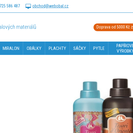
725 586 487
obchod@webobal.cz
lových materiálů
Doprava od 5000 Kč 
PAPÍROV
MIRALON
OBÁLKY
PLACHTY
SÁČKY
PYTLE
VÝROBK