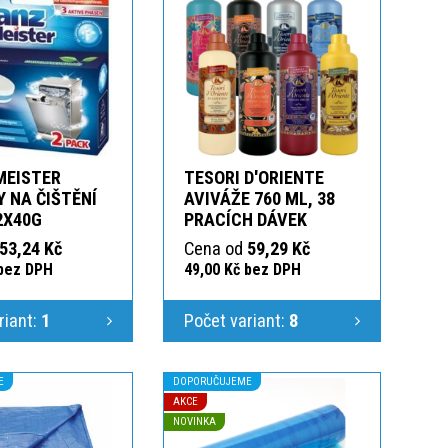
MEISTER
TESORI D'ORIENTE
 NA ČIŠTĚNÍ
AVIVÁŽE 760 ML, 38
2X40G
PRACÍCH DÁVEK
53,24 Kč
Cena od
59,29 Kč
 bez DPH
49,00 Kč bez DPH
riant:
1
Počet variant:
8
E
DOPORUČUJEME
AKCE
NOVINKA