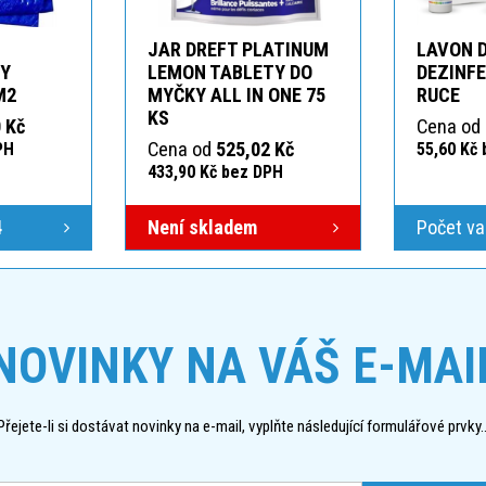
JAR DREFT PLATINUM
LAVON 
KY
LEMON TABLETY DO
DEZINFE
M2
MYČKY ALL IN ONE 75
RUCE
KS
 Kč
Cena od
Cena od
525,02 Kč
PH
55,60 Kč
433,90 Kč bez DPH
4
Není skladem
Počet va
NOVINKY NA VÁŠ E-MAI
Přejete-li si dostávat novinky na e-mail, vyplňte následující formulářové prvky..