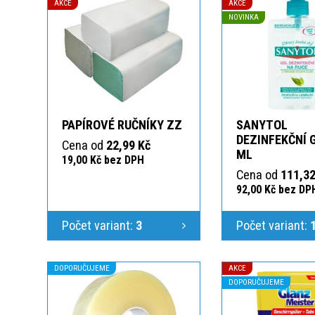
AKCE
AKCE
NOVINKA
PAPÍROVÉ RUČNÍKY ZZ
SANYTOL
DEZINFEKČNÍ 
Cena od
22,99 Kč
ML
19,00 Kč bez DPH
Cena od
111,32
92,00 Kč bez DP
Počet variant:
3
Počet variant:
DOPORUČUJEME
AKCE
DOPORUČUJEME