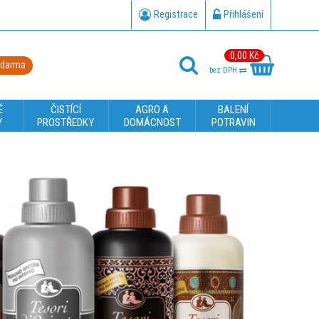
Registrace
Přihlášení
0,00 Kč
zdarma
bez DPH
É
ČISTÍCÍ
AGRO A
BALENÍ
Y
PROSTŘEDKY
DOMÁCNOST
POTRAVIN