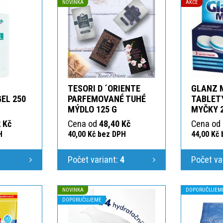
NOVINKA
AKCE
TESORI D ´ORIENTE
GLANZ 
GEL 250
PARFEMOVANÉ TUHÉ
TABLETY
MÝDLO 125 G
MYČKY 
 Kč
Cena od
48,40 Kč
Cena od
H
40,00 Kč bez DPH
44,00 Kč
1
Počet variant:
4
Počet va
NOVINKA
DOPORUČUJEM
DOPORUČUJEME