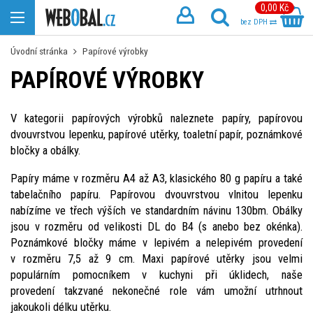
0,00 Kč
bez DPH
Úvodní stránka
Papírové výrobky
PAPÍROVÉ VÝROBKY
V kategorii papírových výrobků naleznete papíry, papírovou
dvouvrstvou lepenku, papírové utěrky, toaletní papír, poznámkové
bločky a obálky.
Papíry máme v rozměru A4 až A3, klasického 80 g papíru a také
tabelačního papíru. Papírovou dvouvrstvou vlnitou lepenku
nabízíme ve třech výších ve standardním návinu 130bm. Obálky
jsou v rozměru od velikosti DL do B4 (s anebo bez okénka).
Poznámkové bločky máme v lepivém a nelepivém provedení
v rozměru 7,5 až 9 cm. Maxi papírové utěrky jsou velmi
populárním pomocníkem v kuchyni při úklidech, naše
provedení takzvané nekonečné role vám umožní utrhnout
jakoukoli délku utěrku.