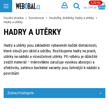
0,00 Kč
bez DPH
Úvodní stránka
Domácnost
Houbičky, drátěnky, hadry a utěrky
Hadry a utěrky
HADRY A UTĚRKY
Hadry a utěrky jsou základním vybavením každé domácnosti,
které slouží pro úklid a údržbu. Rozlišujeme hadry na prach,
utěrky na nádobí a víceúčelové utěrky. Při výběru je důležité
zvážit materiál – mikrovlákno zaručuje vysokou absorpci a
efektivitu, zatímco bavlněné varianty jsou šetrnější k nádobí a
povrchům.
Zobrazit kategorie